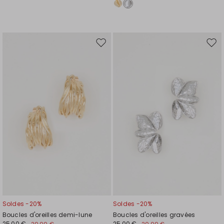
Ajouter
Ajou
vers
vers
la
la
liste
liste
de
de
souhaits
souh
Soldes -20%
Soldes -20%
Boucles d'oreilles demi-lune
Boucles d'oreilles gravées
25,00 €
25,00 €
20,00 €
20,00 €