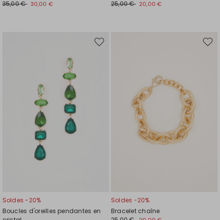
35,00 €
25,00 €
30,00 €
20,00 €
Ajouter
Ajou
vers
vers
la
la
liste
liste
de
de
souhaits
souh
Soldes -20%
Soldes -20%
Boucles d'oreilles pendantes en
Bracelet chaîne
cristal
25,00 €
20,00 €