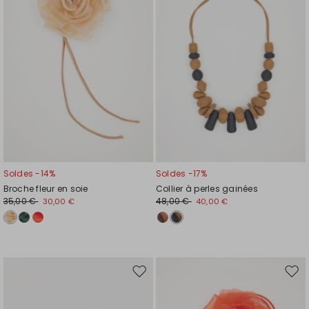
de
de
souhaits
souh
Soldes -14%
Soldes -17%
Broche fleur en soie
Collier à perles gainées
35,00 €
48,00 €
30,00 €
40,00 €
Ajouter
Ajou
vers
vers
la
la