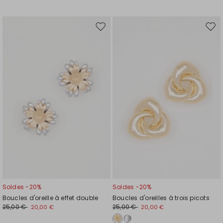
Ajouter
Ajou
vers
vers
la
la
liste
liste
de
de
souhaits
souh
Soldes -20%
Soldes -20%
Boucles d'oreille à effet double
Boucles d'oreilles à trois picots
25,00 €
25,00 €
20,00 €
20,00 €