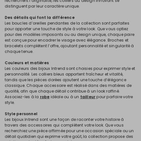
recherchent l’originalité, les colliers au design innovant se
distinguent par leur caractère unique.
Des détails qui font la différence
Les boucles d’oreilles pendantes de la collection sont parfaites
pour apporter une touche de style à votre look. Que vous optiez
pour des modèles imposants ou au design unique, chaque paire
est conçue pour encadrer le visage avec élégance. Broches et
bracelets complètent l’offre, ajoutant personnalité et singularité à
chaque tenue.
Couleurs et matières
Les couleurs des bijoux Intrend sont choisies pour exprimer style et
personnalité. Les colliers bleus apportent fraîcheur et vitalité,
tandis que les pièces dorées ajoutent une touche d’élégance
classique. Chaque accessoire est réalisé dans des matières de
qualité, afin que chaque détail contribue à un look raffiné.
Associez-les à la
robe
idéale ou à un
tailleur
pour parfaire votre
style.
Style personnel
Les bijoux Intrend sont une façon de raconter votre histoire à
travers des accessoires qui complètent votre look. Que vous
recherchiez une pièce affirmée pour une occasion spéciale ou un
détail quotidien qui exprime votre goût, la collection propose des