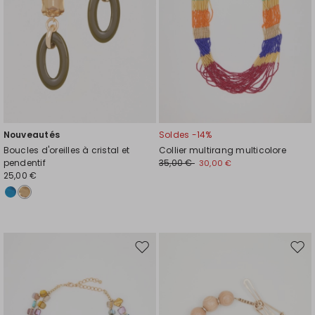
Nouveautés
Soldes -14%
Boucles d'oreilles à cristal et
Collier multirang multicolore
pendentif
35,00 €
30,00 €
25,00 €
Ajouter
Ajou
vers
vers
la
la
liste
liste
de
de