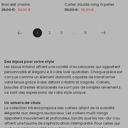
Bracelet chaîne
Collier double rang à perles
25,00 €
35,00 €
20,00 €
30,00 €
1
2
3
...
9
Des bijoux pour votre style
Les bijoux Intrend offrent une variété d’accessoires qui apportent
personnalité et élégance à votre look quotidien. Chaque pièce est
conçue comme un élément distinctif, capable de transformer
votre tenue grâce à des détails créatifs et soignés. Colliers,
boucles d’oreilles et bracelets ne sont pas de simples ornements :
ce sont des expressions de votre style unique.
Un univers de choix
La collection Intrend propose des colliers allant de la sobriété
élégante aux designs audacieux. Les colliers multi-rangs
apportent mouvement et profondeur, tandis que les ras-du-cou
offrent une touche de sophistication intemporelle. Pour celles qui