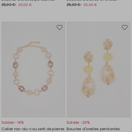
25,00 €
25,00 €
20,00 €
20,00 €
Ajouter
Ajou
vers
vers
la
la
liste
liste
de
de
souhaits
souh
Soldes -14%
Soldes -20%
Collier ras-du-cou serti de pierres
Boucles d'oreilles pendantes