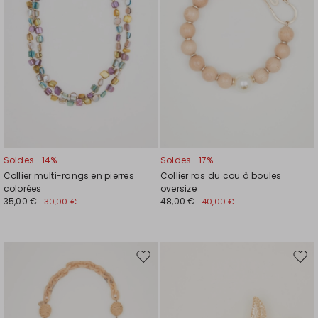
souhaits
souh
Soldes -14%
Soldes -17%
Collier multi-rangs en pierres
Collier ras du cou à boules
colorées
oversize
35,00 €
48,00 €
30,00 €
40,00 €
Ajouter
Ajou
vers
vers
la
la
liste
liste
de
de