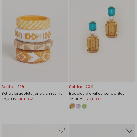
la
la
liste
liste
de
de
souhaits
souh
Soldes -14%
Soldes -20%
Set de bracelets joncs en résine
Boucles d'oreilles pendantes
35,00 €
25,00 €
30,00 €
20,00 €
Ajouter
Ajou