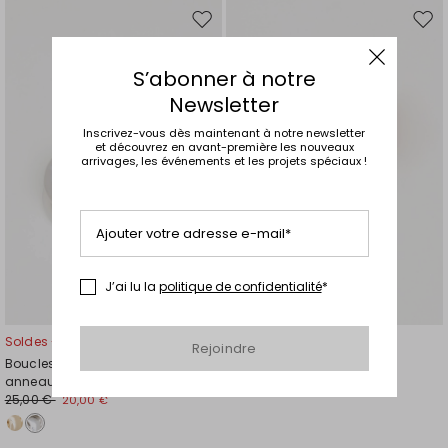
Ajouter
Ajou
vers
vers
la
la
S’abonner à notre
liste
liste
Newsletter
de
de
souhaits
souh
Inscrivez-vous dès maintenant à notre newsletter
et découvrez en avant-première les nouveaux
arrivages, les événements et les projets spéciaux !
Ajouter votre adresse e-mail*
J’ai lu la
politique de confidentialité
*
Soldes -20%
Soldes -20%
Rejoindre
Boucles d'oreilles à double
Boucles d'oreilles à perle
anneau
25,00 €
20,00 €
25,00 €
20,00 €