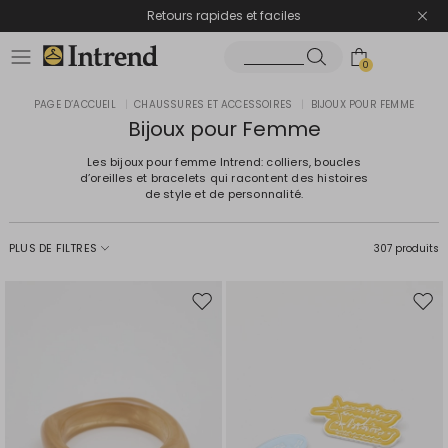
Retours rapides et faciles
0
PAGE D’ACCUEIL
|
CHAUSSURES ET ACCESSOIRES
|
BIJOUX POUR FEMME
Bijoux pour Femme
Les bijoux pour femme Intrend: colliers, boucles
d’oreilles et bracelets qui racontent des histoires
de style et de personnalité.
PLUS DE FILTRES
307 produits
Ajouter
Ajou
vers
vers
la
la
liste
liste
de
de
souhaits
souh