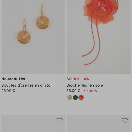
liste
liste
de
de
souhaits
souh
Nouveautés
Soldes -14%
Boucles d'oreilles en cristal
Broche fleur en soie
25,00 €
35,00 €
30,00 €
Ajouter
Ajou
vers
vers