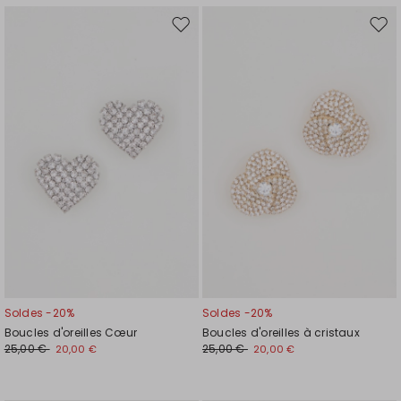
Ajouter
Ajou
vers
vers
la
la
liste
liste
de
de
souhaits
souh
Soldes -20%
Soldes -20%
Boucles d'oreilles Cœur
Boucles d'oreilles à cristaux
25,00 €
25,00 €
20,00 €
20,00 €