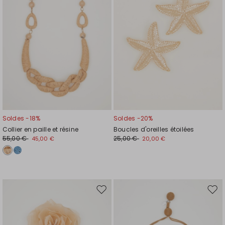
souhaits
souh
Soldes -18%
Soldes -20%
Collier en paille et résine
Boucles d'oreilles étoilées
55,00 €
25,00 €
45,00 €
20,00 €
Ajouter
Ajou
vers
vers
la
la
liste
liste