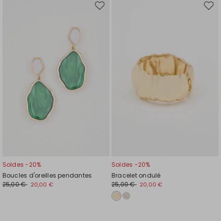
Ajouter
Ajou
vers
vers
la
la
liste
liste
de
de
souhaits
souh
Soldes -20%
Soldes -20%
Boucles d'oreilles pendantes
Bracelet ondulé
25,00 €
25,00 €
20,00 €
20,00 €