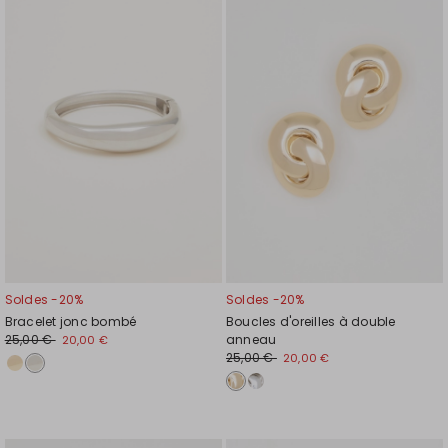
vers
vers
la
la
liste
liste
de
de
souhaits
souh
Soldes -20%
Soldes -20%
Bracelet jonc bombé
Boucles d'oreilles à double
25,00 €
anneau
20,00 €
25,00 €
20,00 €