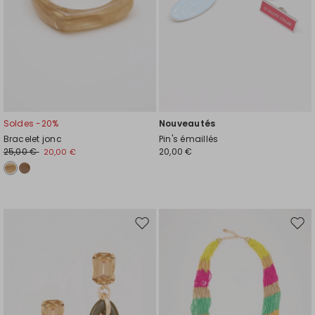
Soldes -20%
Nouveautés
Bracelet jonc
Pin's émaillés
25,00 €
20,00 €
20,00 €
Ajouter
Ajou
vers
vers
la
la
liste
liste
de
de
souhaits
souh