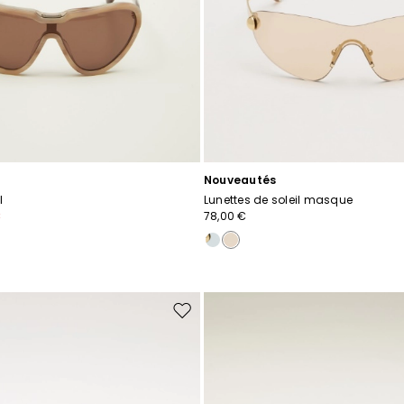
Nouveautés
l
Lunettes de soleil masque
€
78,00 €
Ajouter
vers
la
liste
de
souhaits