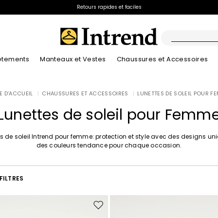
Retours rapides et faciles
êtements
Manteaux et Vestes
Chaussures et Accessoires
Bottes
E D’ACCUEIL
|
CHAUSSURES ET ACCESSOIRES
|
LUNETTES DE SOLEIL POUR F
Nouveautés
Lookbook Été
Nouveautés
Nouveautés
Nouveautés
Découvrez nos B
App
Lookbook Été
Bottines
Lunettes de soleil pour Femm
Prix spéciaux
Enfants
s de soleil Intrend pour femme: protection et style avec des designs un
des couleurs tendance pour chaque occasion.
FILTRES
Ajouter