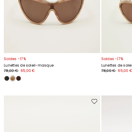
Soldes -17%
Soldes -17%
Lunettes de soleil-masque
Lunettes de solei
78,00 €
65,00 €
78,00 €
65,00 
Ajouter
vers
la
liste
de
souhaits