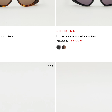
Soldes -17%
l carrées
Lunettes de soleil carrées
€
78,00 €
65,00 €
Ajouter
vers
la
liste
de
souhaits