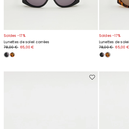
Soldes -17%
Soldes -17%
Lunettes de soleil carrées
Lunettes de solei
78,00 €
65,00 €
78,00 €
65,00 
Ajouter
vers
la
liste
de
souhaits