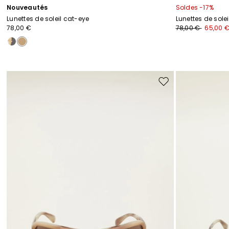
Nouveautés
Soldes -17%
Lunettes de soleil cat-eye
Lunettes de sole
78,00 €
78,00 €
65,00 
Ajouter
vers
la
liste
de
souhaits