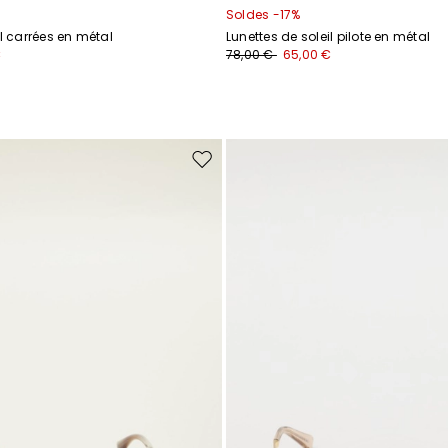
Soldes -17%
il carrées en métal
Lunettes de soleil pilote en métal
€
78,00 €
65,00 €
Ajouter
vers
la
liste
de
souhaits