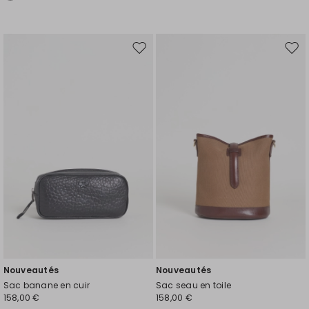
Ajouter
Ajou
vers
vers
la
la
liste
liste
de
de
souhaits
souh
Nouveautés
Nouveautés
Sac banane en cuir
Sac seau en toile
158,00 €
158,00 €