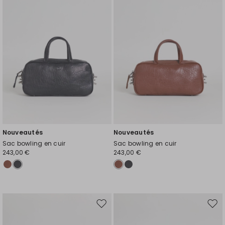
liste
liste
de
de
souhaits
souh
Nouveautés
Nouveautés
Sac bowling en cuir
Sac bowling en cuir
243,00 €
243,00 €
Ajouter
Ajou
vers
vers