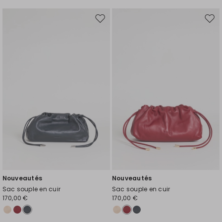
Ajouter
Ajou
vers
vers
la
la
liste
liste
de
de
souhaits
souh
Nouveautés
Nouveautés
Sac souple en cuir
Sac souple en cuir
170,00 €
170,00 €