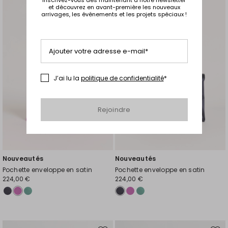
et découvrez en avant-première les nouveaux
vers
vers
arrivages, les événements et les projets spéciaux !
la
la
liste
liste
de
de
souhaits
souh
Ajouter votre adresse e-mail*
J’ai lu la
politique de confidentialité
*
Rejoindre
Nouveautés
Nouveautés
Pochette enveloppe en satin
Pochette enveloppe en satin
224,00 €
224,00 €