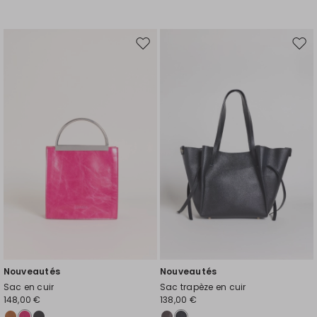
Ajouter
Ajou
vers
vers
la
la
liste
liste
de
de
souhaits
souh
Nouveautés
Nouveautés
Sac en cuir
Sac trapèze en cuir
148,00 €
138,00 €