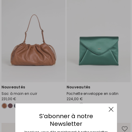
la
la
liste
liste
de
de
souhaits
souh
Nouveautés
Nouveautés
Sac à main en cuir
Pochette enveloppe en satin
231,00 €
224,00 €
S’abonner à notre
Newsletter
Ajouter
Ajou
Inscrivez-vous dès maintenant à notre newsletter