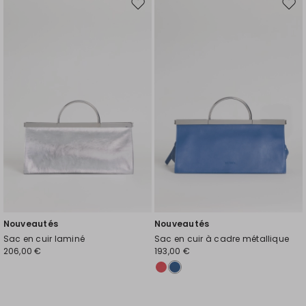
Ajouter
Ajou
vers
vers
la
la
liste
liste
de
de
souhaits
souh
Nouveautés
Nouveautés
Sac en cuir laminé
Sac en cuir à cadre métallique
206,00 €
193,00 €