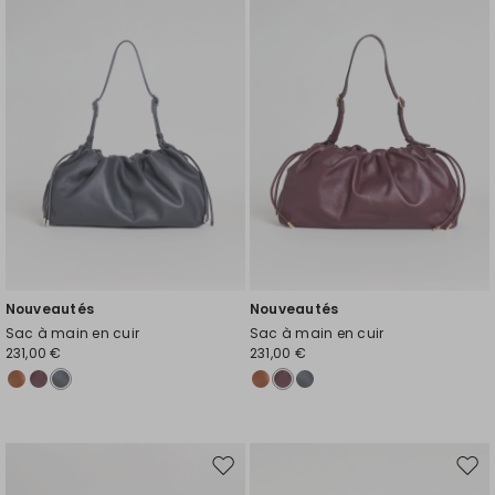
la
la
liste
liste
de
de
souhaits
souh
Nouveautés
Nouveautés
Sac à main en cuir
Sac à main en cuir
231,00 €
231,00 €
Ajouter
Ajou
vers
vers