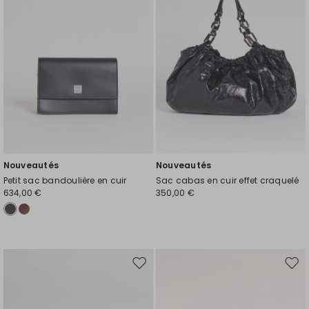
de
de
souhaits
souh
Nouveautés
Nouveautés
Petit sac bandoulière en cuir
Sac cabas en cuir effet craquelé
634,00 €
350,00 €
Ajouter
Ajou
vers
vers
la
la
liste
liste