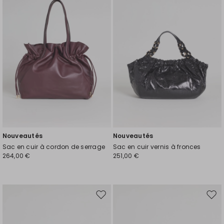
liste
liste
de
de
souhaits
souh
Nouveautés
Nouveautés
Sac en cuir à cordon de serrage
Sac en cuir vernis à fronces
264,00 €
251,00 €
Ajouter
Ajou
vers
vers
la
la