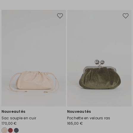
Ajouter
Ajou
vers
vers
la
la
liste
liste
de
de
souhaits
souh
Nouveautés
Nouveautés
Sac souple en cuir
Pochette en velours ras
170,00 €
165,00 €