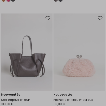
Ajouter
Ajou
vers
vers
la
la
liste
liste
de
de
souhaits
souh
Nouveautés
Nouveautés
Sac trapèze en cuir
Pochette en tissu moelleux
138,00 €
116,00 €