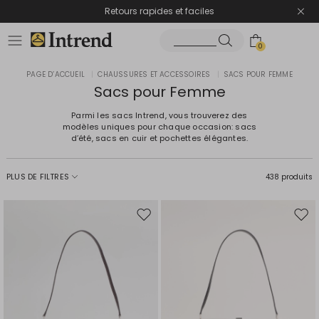
Retours rapides et faciles
0
PAGE D’ACCUEIL
|
CHAUSSURES ET ACCESSOIRES
|
SACS POUR FEMME
Sacs pour Femme
Parmi les sacs Intrend, vous trouverez des
modèles uniques pour chaque occasion: sacs
d’été, sacs en cuir et pochettes élégantes.
PLUS DE FILTRES
438 produits
Ajouter
Ajou
vers
vers
la
la
liste
liste
de
de
souhaits
souh