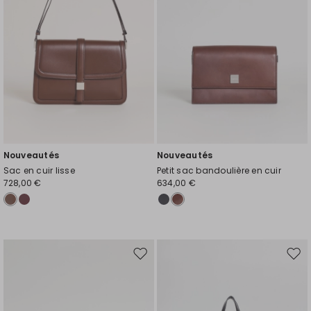
souhaits
souh
Nouveautés
Nouveautés
Sac en cuir lisse
Petit sac bandoulière en cuir
728,00 €
634,00 €
Ajouter
Ajou
vers
vers
la
la
liste
liste