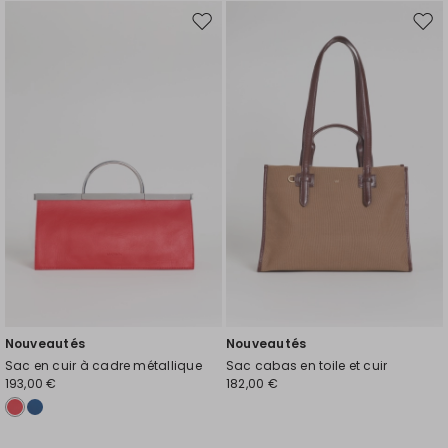
Ajouter
Ajou
vers
vers
la
la
liste
liste
de
de
souhaits
souh
Nouveautés
Nouveautés
Sac en cuir à cadre métallique
Sac cabas en toile et cuir
193,00 €
182,00 €