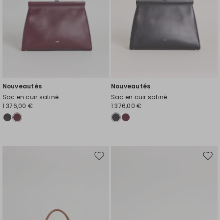
Nouveautés
Nouveautés
Sac en cuir satiné
Sac en cuir satiné
1 376,00 €
1 376,00 €
Ajouter
Ajou
vers
vers
la
la
liste
liste
de
de
souhaits
souh