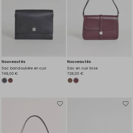
Nouveautés
Nouveautés
Sac bandoulière en cuir
Sac en cuir lisse
749,00 €
728,00 €
Ajouter
Ajou
vers
vers
la
la
liste
liste
de
de