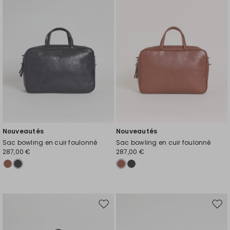
de
de
souhaits
souh
Nouveautés
Nouveautés
Sac bowling en cuir foulonné
Sac bowling en cuir foulonné
287,00 €
287,00 €
Ajouter
Ajou
vers
vers
la
la