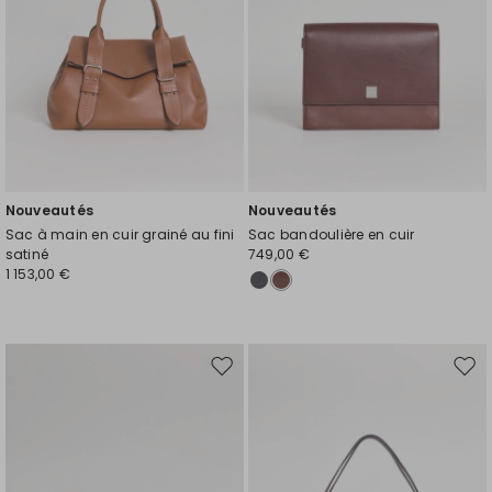
Nouveautés
Nouveautés
Sac à main en cuir grainé au fini
Sac bandoulière en cuir
satiné
749,00 €
1 153,00 €
Ajouter
Ajou
vers
vers
la
la
liste
liste
de
de
souhaits
souh