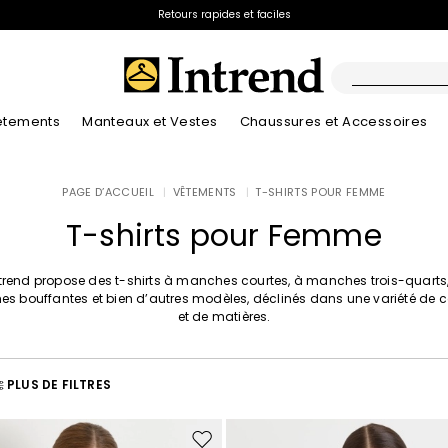
Retours rapides et faciles
êtements
Manteaux et Vestes
Chaussures et Accessoires
Bottes
PAGE D’ACCUEIL
|
VÊTEMENTS
|
T-SHIRTS POUR FEMME
Nouveautés
Lookbook Été
Nouveautés
Nouveautés
Nouveautés
Découvrez nos B
App
Lookbook Été
Bottines
T-shirts pour Femme
Prix spéciaux
Enfants
trend propose des t-shirts à manches courtes, à manches trois-quarts
s bouffantes et bien d’autres modèles, déclinés dans une variété de c
et de matières.
PLUS DE FILTRES
Ajouter