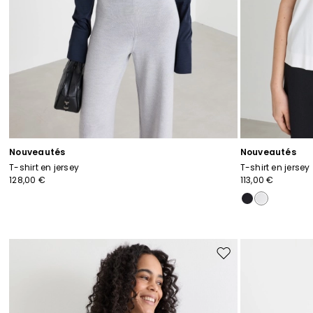
Nouveautés
Nouveautés
T-shirt en jersey
T-shirt en jersey
128,00 €
113,00 €
Ajouter
vers
la
liste
de