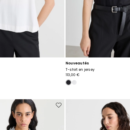
Nouveautés
T-shirt en jersey
113,00 €
Ajouter
vers
la
liste
de