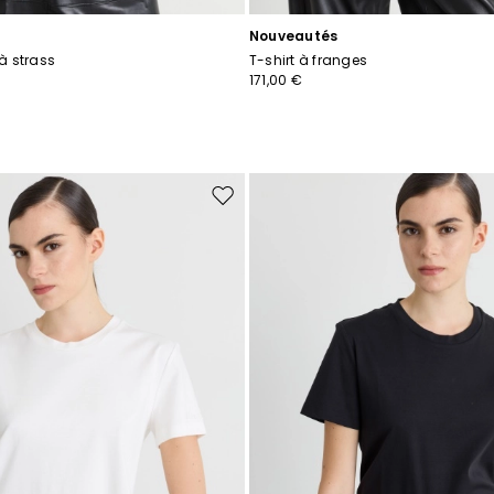
Nouveautés
 à strass
T-shirt à franges
171,00 €
Ajouter
vers
la
liste
de
souhaits