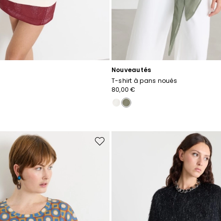
Nouveautés
T-shirt à pans noués
80,00 €
Ajouter
vers
la
liste
de
souhaits