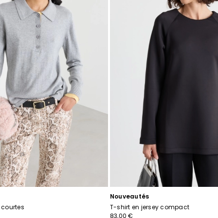
souhaits
Nouveautés
 courtes
T-shirt en jersey compact
83,00 €