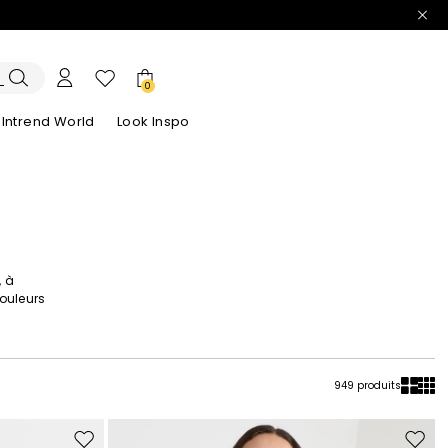
0
Intrend World
Look Inspo
lazers
Découvrez nos Robes
Découvrez nos Sandales
, à
ouleurs
949 produits
Ajouter
Ajoute