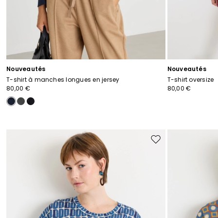
Nouveautés
Nouveautés
T-shirt à manches longues en jersey
T-shirt oversize
80,00 €
80,00 €
Ajouter
vers
la
liste
de
souhaits