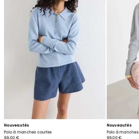
souhaits
Nouveautés
Nouveautés
Polo à manches courtes
Polo à manches
99,00 €
99,00 €