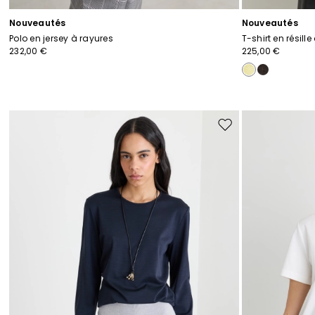
Nouveautés
Nouveautés
Polo en jersey à rayures
T-shirt en résille
232,00 €
225,00 €
Ajouter
vers
la
liste
de
souhaits