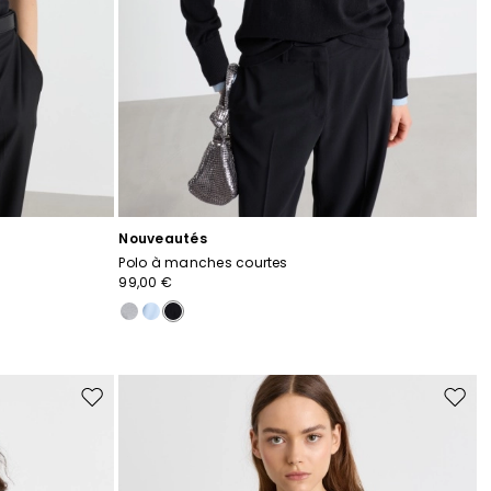
Nouveautés
Polo à manches courtes
99,00 €
Ajouter
Ajoute
vers
vers
la
la
liste
liste
de
de