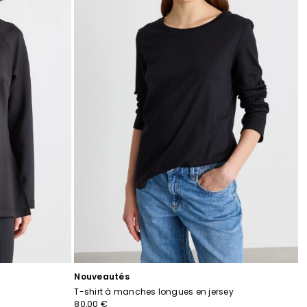
souhaits
souha
Nouveautés
T-shirt à manches longues en jersey
80,00 €