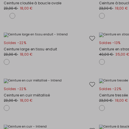
vers
Ceinture cloutée à boucle ovale
Ceinture à boucl
la
23,00 €
18,00 €
23,00 €
18,00 €
liste
de
souhaits
Ajouter
Soldes -22%
Soldes -13%
vers
Ceinture large en tissu enduit
Ceinture en stra
la
23,00 €
18,00 €
40,00 €
35,00 
liste
de
souhaits
Ajouter
Soldes -22%
Soldes -22%
vers
Ceinture en cuir métallisé
Ceinture tressée
la
23,00 €
18,00 €
23,00 €
18,00 €
liste
de
souhaits