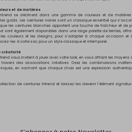
uleurs et de matières
 Intrend se déclinent dans une gamme de couleurs et de matière
 les goûts. Les ceintures noires sont un classique essentiel qui s’acco
 que les ceintures blanches apportent une touche de fraîcheur et de p
nd sont également disponibles dans une large palette de teintes, offran
 les couleurs et les designs, pour s’adapter à chaque occasion et 
ciez-les à votre sac pour un style classique et intemporel.
 créativité
ntrend vous invitent à jouer avec votre look, en vous offrant les moyens 
à travers des associations créatives. Osez les combinaisons inatten
assiques, en sachant que chaque choix est une expression authentiq
llection de ceintures Intrend et laissez-les devenir l’élément signatur