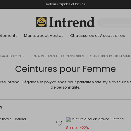
Retours rapides et faciles
êtements
Manteaux et Vestes
Chaussures et Accessoires
Bottes
PAGE D’ACCUEIL
|
CHAUSSURES ET ACCESSOIRES
|
CEINTURES POUR FEMME
Nouveautés
Lookbook Été
Nouveautés
Nouveautés
Nouveautés
Découvrez nos B
App
Lookbook Été
Bottines
Ceintures pour Femme
Prix spéciaux
Enfants
res Intrend: Élégance et polyvalence pour parfaire votre style avec une
de personnalité.
ES
Ajouter
Soldes -22%