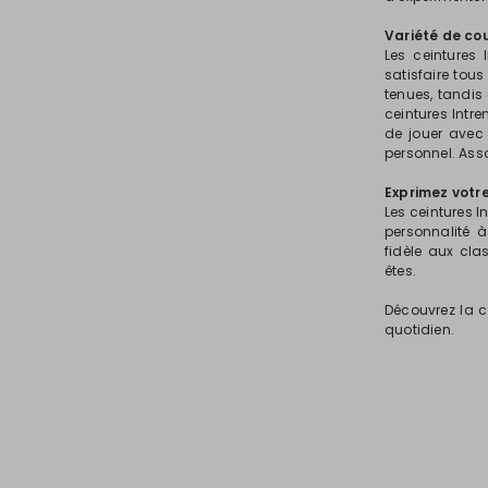
Variété de co
Les ceintures
satisfaire tous
tenues, tandis
ceintures Intre
de jouer avec
personnel. Asso
Exprimez votre
Les ceintures I
personnalité 
fidèle aux cl
êtes.
Découvrez la co
quotidien.