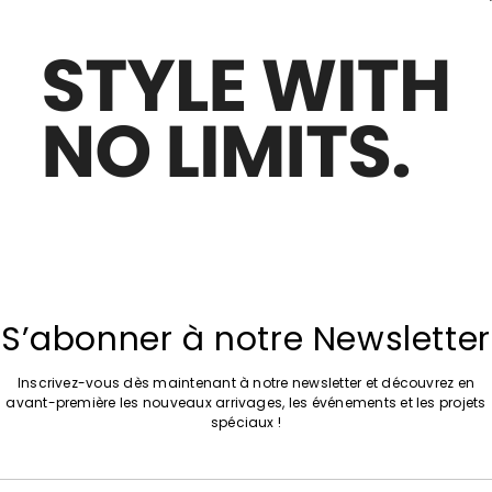
Ajouter
Ceinture à œillets
vers
25,00 €
uée à boucle bijou
la
liste
de
souhaits
Ajouter
Soldes -22%
vers
u enduit
Ceinture en tissu enduit
la
23,00 €
18,00 €
liste
de
S’abonner à notre Newsletter
souhaits
Inscrivez-vous dès maintenant à notre newsletter et découvrez en
avant-première les nouveaux arrivages, les événements et les projets
Ajouter
Soldes -22%
spéciaux !
vers
n tissu enduit
Ceinture fine en métal
la
23,00 €
18,00 €
liste
de