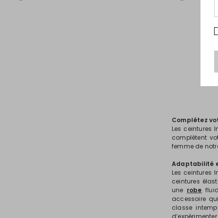
souhaits
Complétez votr
Les ceintures 
complètent vot
femme de notre
Adaptabilité e
Les ceintures I
ceintures élas
une
robe
flui
accessoire qui
classe intemp
d’expérimenter