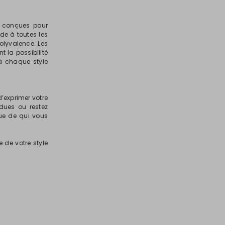
s conçues pour
rde à toutes les
olyvalence. Les
t la possibilité
à chaque style
d’exprimer votre
dues ou restez
ue de qui vous
e de votre style