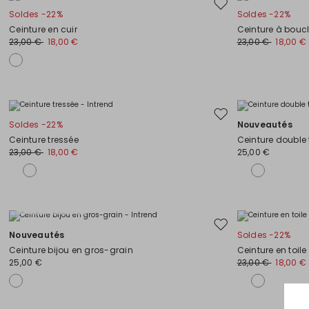
Ajouter
Soldes -22%
Soldes -22%
vers
Ceinture en cuir
Ceinture à bouc
la
23,00 €
18,00 €
23,00 €
18,00 €
liste
de
souhaits
Ajouter
Soldes -22%
Nouveautés
vers
Ceinture tressée
Ceinture double
la
23,00 €
18,00 €
25,00 €
liste
de
souhaits
Grandes tailles
Ajouter
Nouveautés
Soldes -22%
vers
Ceinture bijou en gros-grain
Ceinture en toile
la
25,00 €
23,00 €
18,00 €
liste
de
souhaits