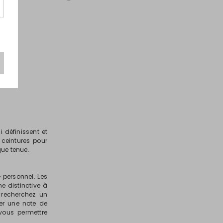
souhaits
souha
 définissent et
 ceintures pour
que tenue.
e personnel. Les
e distinctive à
 recherchez un
ter une note de
vous permettre