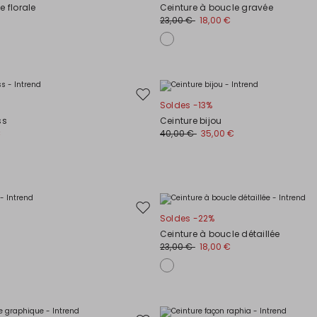
vers
e florale
Ceinture à boucle gravée
la
23,00 €
18,00 €
liste
de
souhaits
Ajouter
Soldes -13%
vers
ss
Ceinture bijou
la
€
40,00 €
35,00 €
liste
de
souhaits
Ajouter
Soldes -22%
vers
Ceinture à boucle détaillée
la
23,00 €
18,00 €
liste
de
souhaits