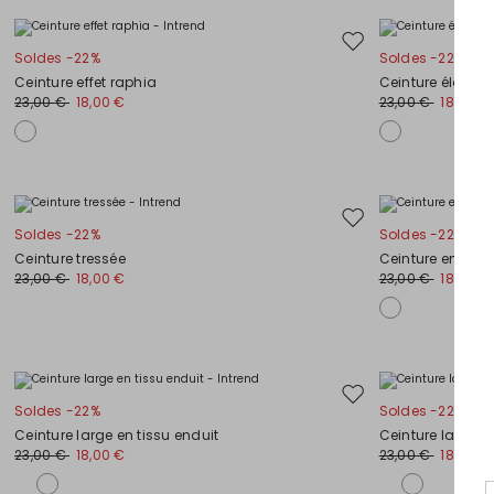
Ajouter
Soldes -22%
Soldes -22%
vers
Ceinture effet raphia
Ceinture élastiq
la
23,00 €
18,00 €
23,00 €
18,00 €
liste
de
souhaits
Ajouter
Soldes -22%
Soldes -22%
vers
Ceinture tressée
Ceinture en tiss
la
23,00 €
18,00 €
23,00 €
18,00 €
liste
de
souhaits
Ajouter
Soldes -22%
Soldes -22%
vers
Ceinture large en tissu enduit
Ceinture large e
la
23,00 €
18,00 €
23,00 €
18,00 €
liste
de