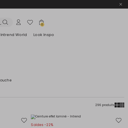
0
Intrend World
Look Inspo
lazers
Découvrez nos Robes
Découvrez nos Sandales
 touche
296 produits
Ajouter
Ajoute
Soldes -22%