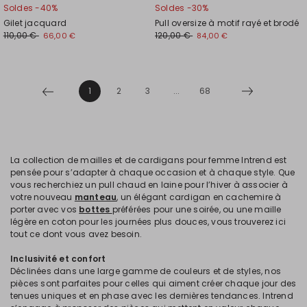
Soldes -40%
Soldes -30%
Gilet jacquard
Pull oversize à motif rayé et brodé
110,00 €
120,00 €
66,00 €
84,00 €
1
2
3
...
68
La collection de mailles et de cardigans pour femme Intrend est
pensée pour s’adapter à chaque occasion et à chaque style. Que
vous recherchiez un pull chaud en laine pour l’hiver à associer à
votre nouveau
manteau
, un élégant cardigan en cachemire à
porter avec vos
bottes
préférées pour une soirée, ou une maille
légère en coton pour les journées plus douces, vous trouverez ici
tout ce dont vous avez besoin.
Inclusivité et confort
Déclinées dans une large gamme de couleurs et de styles, nos
pièces sont parfaites pour celles qui aiment créer chaque jour des
tenues uniques et en phase avec les dernières tendances. Intrend