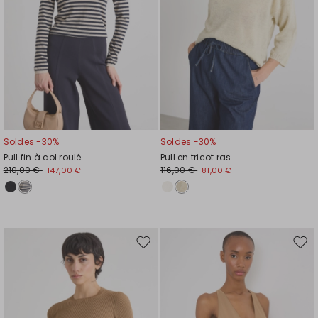
Soldes -30%
Soldes -30%
Pull fin à col roulé
Pull en tricot ras
210,00 €
116,00 €
147,00 €
81,00 €
Ajouter
Ajou
vers
vers
la
la
liste
liste
de
de
souhaits
souh