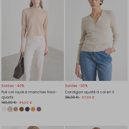
vers
vers
la
la
liste
liste
de
de
souhaits
souh
Soldes -40%
Soldes -30%
Pull col roulé à manches trois-
Cardigan ajusté à col en V
quarts
96,00 €
67,00 €
140,00 €
84,00 €