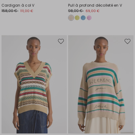
Cardigan à col V
Pull à profond décolleté en V
158,00 €
98,00 €
111,00 €
69,00 €
Ajouter
Ajou
vers
vers
la
la
liste
liste
de
de
souhaits
souh