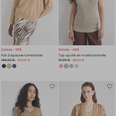
Soldes -29%
Soldes -49%
Pull à épaules tombantes
Top ajusté en maille laminée
146,00 €
91,00 €
103,00 €
46,00 €
Ajouter
Ajou
vers
vers
la
la
liste
liste
de
de
souhaits
souh