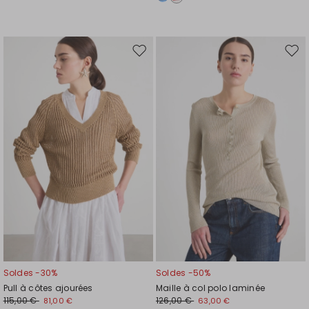
Ajouter
Ajou
vers
vers
la
la
liste
liste
de
de
souhaits
souh
Soldes -30%
Soldes -50%
Pull à côtes ajourées
Maille à col polo laminée
115,00 €
126,00 €
81,00 €
63,00 €