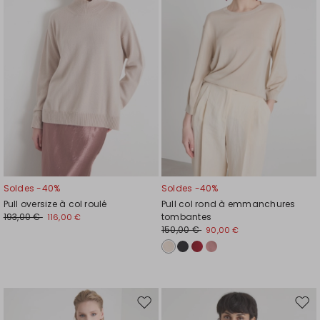
liste
liste
de
de
souhaits
souh
Soldes -40%
Soldes -40%
Pull oversize à col roulé
Pull col rond à emmanchures
193,00 €
tombantes
116,00 €
150,00 €
90,00 €
Ajouter
Ajou