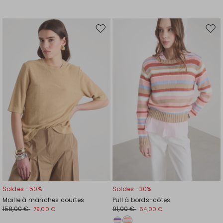
Ajouter
Ajou
vers
vers
la
la
liste
liste
de
de
souhaits
souh
Soldes -50%
Soldes -30%
Maille à manches courtes
Pull à bords-côtes
158,00 €
91,00 €
79,00 €
64,00 €