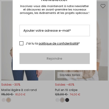
Inscrivez-vous dès maintenant à notre newsletter
Ajouter
Ajou
et découvrez en avant-première les nouveaux
vers
vers
arrivages, les événements et les projets spéciaux !
la
la
liste
liste
de
de
Ajouter votre adresse e-mail*
souhaits
souh
J’ai lu la
politique de confidentialité
*
Rejoindre
Grandes tailles
Soldes -30%
Soldes -40%
Maille légère à col rond
Pull en fil crêpe
115,00 €
123,00 €
81,00 €
74,00 €