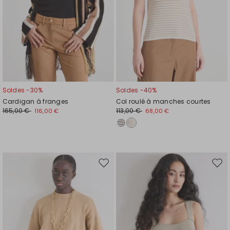
Soldes -30%
Soldes -40%
Cardigan à franges
Col roulé à manches courtes
165,00 €
113,00 €
116,00 €
68,00 €
Ajouter
Ajou
vers
vers
la
la
liste
liste
de
de
souhaits
souh