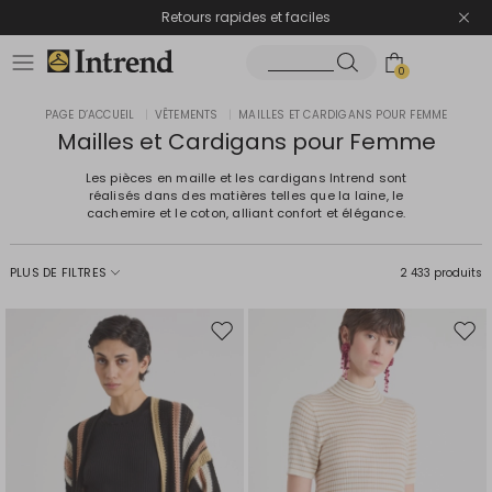
Retours rapides et faciles
0
PAGE D’ACCUEIL
|
VÊTEMENTS
|
MAILLES ET CARDIGANS POUR FEMME
Mailles et Cardigans pour Femme
Les pièces en maille et les cardigans Intrend sont
réalisés dans des matières telles que la laine, le
cachemire et le coton, alliant confort et élégance.
PLUS DE FILTRES
2 433 produits
Ajouter
Ajou
vers
vers
la
la
liste
liste
de
de
souhaits
souh