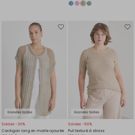
Ajouter
Ajou
vers
vers
la
la
liste
liste
de
de
souhaits
souh
Grandes tailles
Grandes tailles
Soldes -30%
Soldes -50%
Cardigan long en maille ajourée
Pull texturé à strass