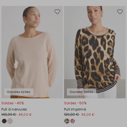
Ajouter
Ajou
vers
vers
la
la
liste
liste
de
de
souhaits
souh
Grandes tailles
Grandes tailles
Soldes -40%
Soldes -50%
Pull à nervures
Pull imprimé
143,00 €
130,00 €
86,00 €
65,00 €