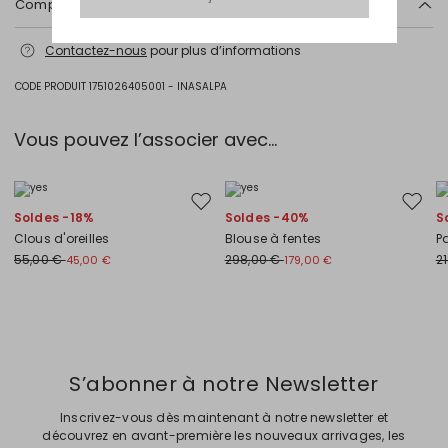
Composition et lavage
Plastique.
Contactez-nous
pour plus d’informations
Intrend Cares
: Fiche produit relative aux qualités ou
caractéristiques environnementales
CODE PRODUIT 1751026405001 - INASALPA
Vous pouvez l’associer avec…
Ajouter vers la liste de souhaits
Ajouter
Soldes -18%
Soldes -40%
S
Clous d'oreilles
Blouse à fentes
P
55,00 €
298,00 €
2
45,00 €
179,00 €
Précédent
Suivant
S’abonner à notre Newsletter
Inscrivez-vous dès maintenant à notre newsletter et
découvrez en avant-première les nouveaux arrivages, les