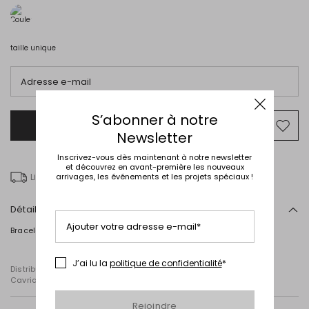
taille unique
Adresse e-mail
S’abonner à notre
Prévenez-moi lorsque ce produit sera
Ajou
disponible
Newsletter
vers
la
Inscrivez-vous dès maintenant à notre newsletter
liste
et découvrez en avant-première les nouveaux
arrivages, les événements et les projets spéciaux !
Livraison gratuite à partir de € 100
de
souh
Détails
Ajouter votre adresse e-mail*
Bracelet jonc rehaussé d'un imprimé multicolore.
J’ai lu la
politique de confidentialité
*
Distribué par Diffusione Tessile S.r.l., dont le siège social est à
Cavriago, Reggio Emilia (Italie), Via Santi n° 8, 42025
Rejoindre