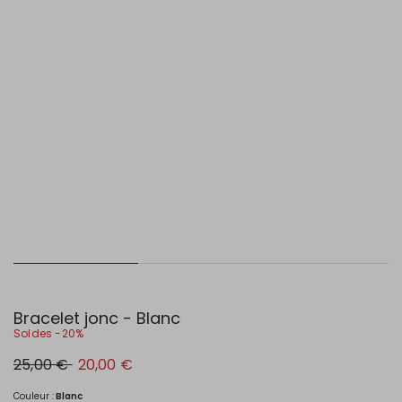
Bracelet jonc - Blanc
Soldes -20%
Prix
Nouveau
25,00 €
20,00 €
original
prix
25,00
20,00
€
€
Couleur :
Blanc