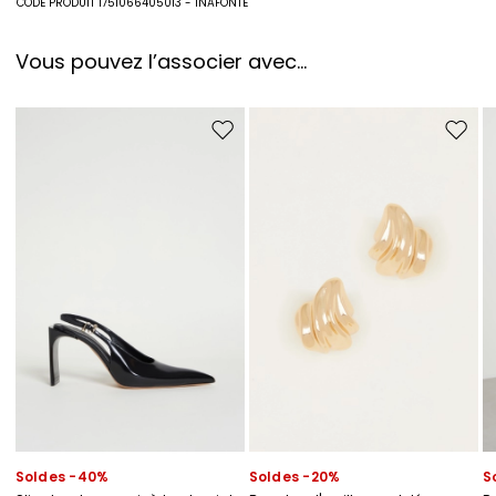
CODE PRODUIT 1751066405013 - INAFONTE
Vous pouvez l’associer avec…
Ajouter vers la liste de souhaits
Ajouter
Soldes -40%
Soldes -20%
S