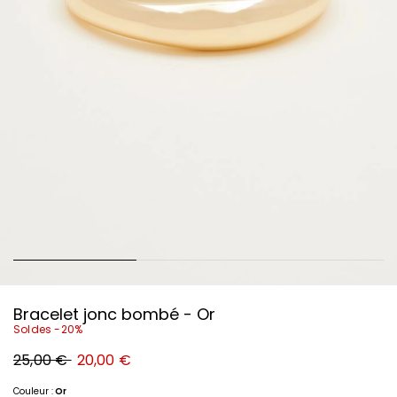
Bracelet jonc bombé - Or
Soldes -20%
Prix
Nouveau
25,00 €
20,00 €
original
prix
25,00
20,00
€
€
Couleur :
Or