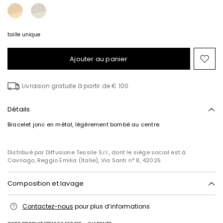
taille unique
Ajouter au panier
Ajo
ver
la
Livraison gratuite à partir de € 100
list
de
sou
Détails
Bracelet jonc en métal, légèrement bombé au centre.
Distribué par Diffusione Tessile S.r.l., dont le siège social est à
Cavriago, Reggio Emilia (Italie), Via Santi n° 8, 42025
Composition et lavage
Metal.
Contactez-nous
pour plus d’informations
Intrend Cares
: Fiche produit relative aux qualités ou
caractéristiques environnementales