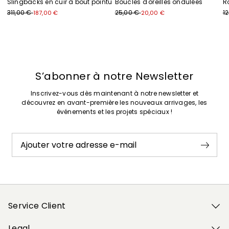
Slingbacks en cuir à bout pointu
Boucles d'oreilles ondulées
R
311,00 €
25,00 €
1
187,00 €
20,00 €
Précédent
Suivant
S’abonner à notre Newsletter
Inscrivez-vous dès maintenant à notre newsletter et
découvrez en avant-première les nouveaux arrivages, les
événements et les projets spéciaux !
Ajouter votre adresse e-mail
Service Client
Legal