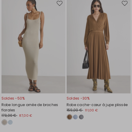
Ajouter
Ajou
vers
vers
la
la
liste
liste
de
de
souhaits
souh
Soldes -50%
Soldes -30%
Robe longue ornée de broches
Robe cache-cœur à jupe plissée
florales
159,00 €
111,00 €
173,00 €
87,00 €