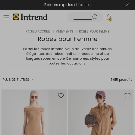
Retours rapides et faciles
0
PAGE D’ACCUEIL
|
VÊTEMENTS
|
ROBES POUR FEMME
Robes pour Femme
Parmi les robes Intrend, vous trouverez des tenues
élégantes, des robes midi en mousseline et de
longues robes en soie. De nombreux styles pour
toutes les occasions.
PLUS DE FILTRES
1 015 produits
Ajouter
Ajou
vers
vers
la
la
liste
liste
de
de
souhaits
souh