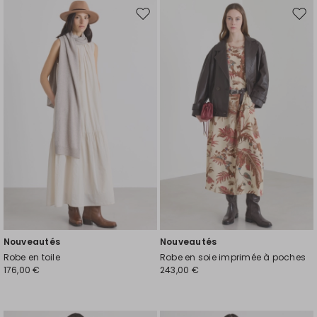
Ajouter
Ajou
vers
vers
la
la
liste
liste
de
de
souhaits
souh
Nouveautés
Nouveautés
Robe en toile
Robe en soie imprimée à poches
176,00 €
243,00 €