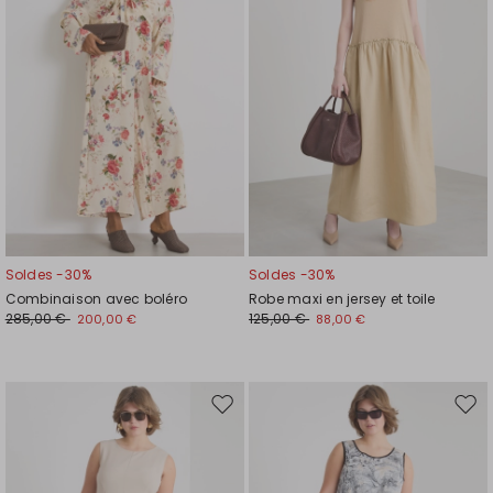
de
de
souhaits
souh
Soldes -30%
Soldes -30%
Combinaison avec boléro
Robe maxi en jersey et toile
285,00 €
125,00 €
200,00 €
88,00 €
Ajouter
Ajou
vers
vers
la
la
liste
liste