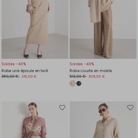
Soldes -40%
Soldes -40%
Robe une épaule en twill
Robe courte en maille
359,00 €
513,00 €
215,00 €
308,00 €
Ajouter
Ajou
vers
vers
la
la
liste
liste
de
de