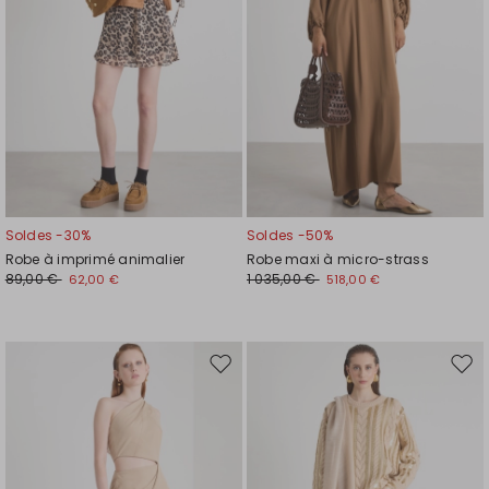
Soldes -30%
Soldes -50%
Robe à imprimé animalier
Robe maxi à micro-strass
89,00 €
1 035,00 €
62,00 €
518,00 €
Ajouter
Ajou
vers
vers
la
la
liste
liste
de
de
souhaits
souh