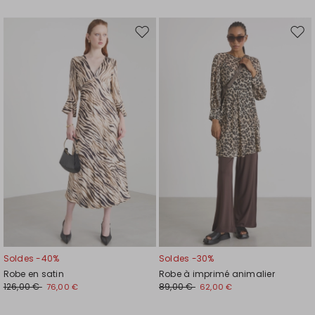
Ajouter
Ajou
vers
vers
la
la
liste
liste
de
de
souhaits
souh
Soldes -40%
Soldes -30%
Robe en satin
Robe à imprimé animalier
126,00 €
89,00 €
76,00 €
62,00 €