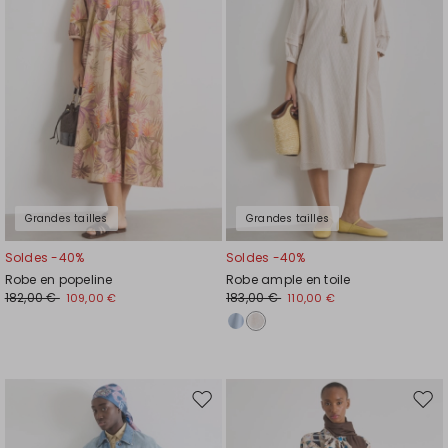
de
de
souhaits
souh
Grandes tailles
Grandes tailles
Soldes -40%
Soldes -40%
Robe en popeline
Robe ample en toile
182,00 €
183,00 €
109,00 €
110,00 €
Ajouter
Ajou
vers
vers
la
la