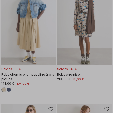
liste
liste
de
de
souhaits
souh
Soldes -30%
Soldes -40%
Robe chemisier en popeline à plis
Robe chemise
piqués
219,00 €
131,00 €
148,00 €
104,00 €
Ajouter
Ajou