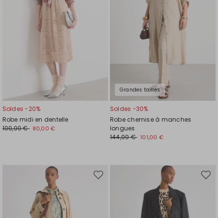
souhaits
souh
Grandes tailles
Soldes -20%
Soldes -30%
Robe midi en dentelle
Robe chemise à manches
100,00 €
longues
80,00 €
144,00 €
101,00 €
Ajouter
Ajou
vers
vers
la
la
liste
liste
de
de