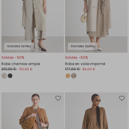
Grandes tailles
Grandes tailles
Soldes -50%
Soldes -50%
Robe chemise ample
Robe en voile imprimé
201,00 €
177,00 €
101,00 €
89,00 €
Ajouter
Ajou
vers
vers
la
la
liste
liste
de
de
souhaits
souh