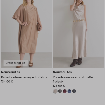
vers
vers
la
la
liste
liste
de
de
souhaits
souh
Grandes tailles
Nouveautés
Nouveautés
Robe boule en jersey et taffetas
Robe fourreau en satin effet
134,00 €
froissé
126,00 €