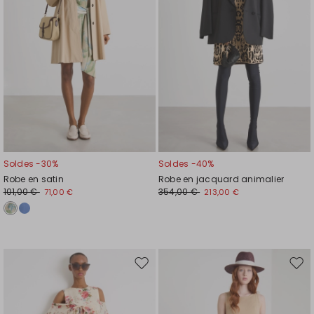
souhaits
souh
Soldes -30%
Soldes -40%
Robe en satin
Robe en jacquard animalier
101,00 €
354,00 €
71,00 €
213,00 €
Ajouter
Ajou
vers
vers
la
la
liste
liste