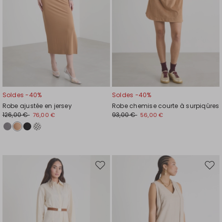
Soldes -40%
Soldes -40%
Robe ajustée en jersey
Robe chemise courte à surpiqûres
126,00 €
93,00 €
76,00 €
56,00 €
Ajouter
Ajou
vers
vers
la
la
liste
liste
de
de
souhaits
souh