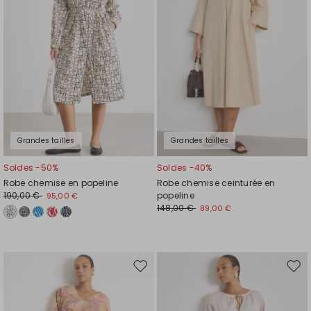
de
de
souhaits
souh
Grandes tailles
Grandes tailles
Soldes -50%
Soldes -40%
Robe chemise en popeline
Robe chemise ceinturée en
190,00 €
popeline
95,00 €
148,00 €
89,00 €
Ajouter
Ajou
vers
vers
la
la
liste
liste