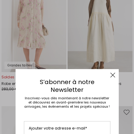
de
de
souhaits
souh
Grandes tailles
Soldes -50%
Soldes -30%
S’abonner à notre
Robe en voile imprimé
Robe longue sans manches
Newsletter
283,00 €
125,00 €
142,00 €
88,00 €
Inscrivez-vous dès maintenant à notre newsletter
et découvrez en avant-première les nouveaux
arrivages, les événements et les projets spéciaux !
Ajouter
Ajou
vers
vers
la
la
Ajouter votre adresse e-mail*
liste
liste