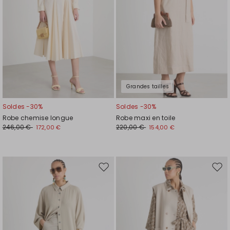
Grandes tailles
Soldes -30%
Soldes -30%
Robe chemise longue
Robe maxi en toile
246,00 €
220,00 €
172,00 €
154,00 €
Ajouter
Ajou
vers
vers
la
la
liste
liste
de
de
souhaits
souh