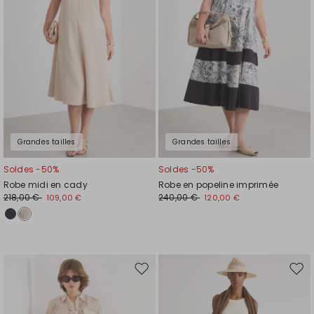
de
de
souhaits
souh
Grandes tailles
Grandes tailles
Soldes -50%
Soldes -50%
Robe midi en cady
Robe en popeline imprimée
218,00 €
240,00 €
109,00 €
120,00 €
Ajouter
Ajou
vers
vers
la
la
liste
liste