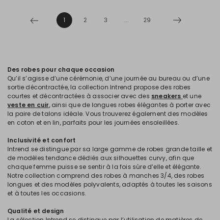
1
2
3
...
29
Des robes pour chaque occasion
Qu’il s’agisse d’une cérémonie, d’une journée au bureau ou d’une
sortie décontractée, la collection Intrend propose des robes
courtes et décontractées à associer avec des
sneakers
et une
veste en cuir
, ainsi que de longues robes élégantes à porter avec
la paire de talons idéale. Vous trouverez également des modèles
en coton et en lin, parfaits pour les journées ensoleillées.
Inclusivité et confort
Intrend se distingue par sa large gamme de robes grande taille et
de modèles tendance dédiés aux silhouettes curvy, afin que
chaque femme puisse se sentir à la fois sûre d’elle et élégante.
Notre collection comprend des robes à manches 3/4, des robes
longues et des modèles polyvalents, adaptés à toutes les saisons
et à toutes les occasions.
Qualité et design
La sélection Intrend se distingue par l’utilisation de matières de