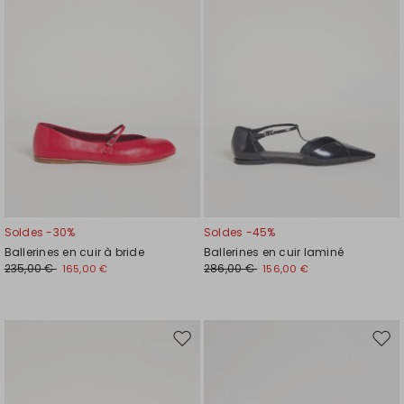
de
de
souhaits
souh
Soldes -30%
Soldes -45%
Ballerines en cuir à bride
Ballerines en cuir laminé
235,00 €
286,00 €
165,00 €
156,00 €
Ajouter
Ajou
vers
vers
la
la
liste
liste