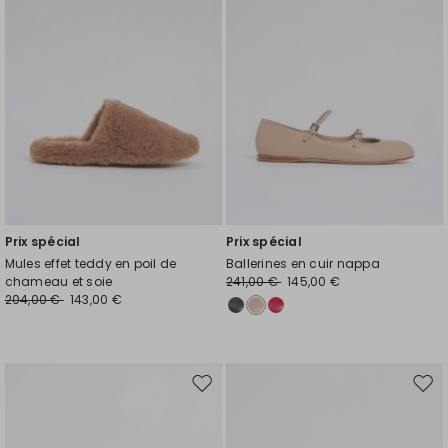
de
de
souhaits
souh
Prix spécial
Prix spécial
Mules effet teddy en poil de
Ballerines en cuir nappa
chameau et soie
241,00 €
145,00 €
204,00 €
143,00 €
Ajouter
Ajou
vers
vers
la
la
liste
liste