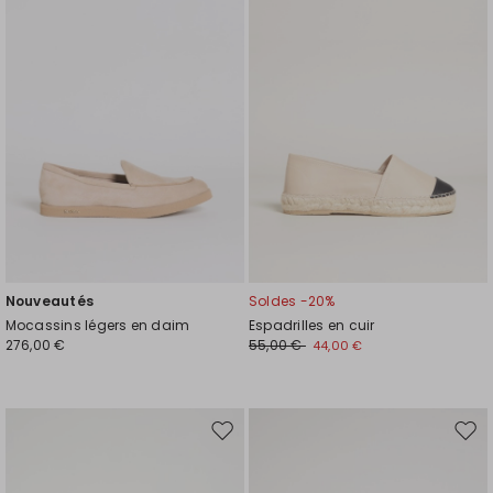
liste
liste
de
de
souhaits
souh
Nouveautés
Soldes -20%
Mocassins légers en daim
Espadrilles en cuir
276,00 €
55,00 €
44,00 €
Ajouter
Ajou
vers
vers
la
la