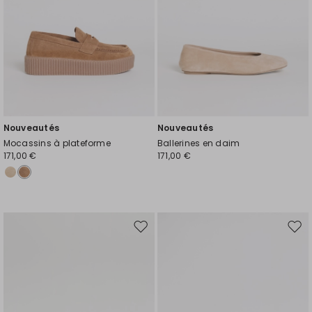
Nouveautés
Nouveautés
Mocassins à plateforme
Ballerines en daim
171,00 €
171,00 €
Ajouter
Ajou
vers
vers
la
la
liste
liste
de
de
souhaits
souh