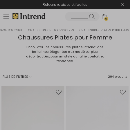
Retours rapides et faciles
0
PAGE D’ACCUEIL
|
CHAUSSURES ET ACCESSOIRES
|
CHAUSSURES PLATES POUR FEMM
Chaussures Plates pour Femme
Découvrez les chaussures plates Intrend: des
ballerines élégantes aux modèles plus
décontractés, pour un style qui allie confort et
tendance.
PLUS DE FILTRES
204 produits
Ajouter
Ajou
vers
vers
la
la
liste
liste
de
de
souhaits
souh