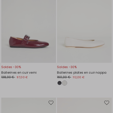
liste
liste
de
de
souhaits
souh
Soldes -30%
Soldes -30%
Ballerines en cuir verni
Ballerines plates en cuir nappa
138,00 €
160,00 €
97,00 €
112,00 €
Ajouter
Ajou
vers
vers