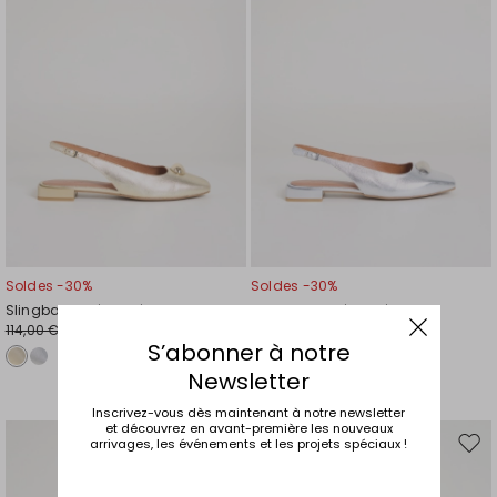
de
de
souhaits
souh
Soldes -30%
Soldes -30%
Slingback métallisée
Slingback métallisée
114,00 €
114,00 €
80,00 €
80,00 €
S’abonner à notre
Newsletter
Inscrivez-vous dès maintenant à notre newsletter
et découvrez en avant-première les nouveaux
arrivages, les événements et les projets spéciaux !
Ajouter
Ajou
vers
vers
la
la