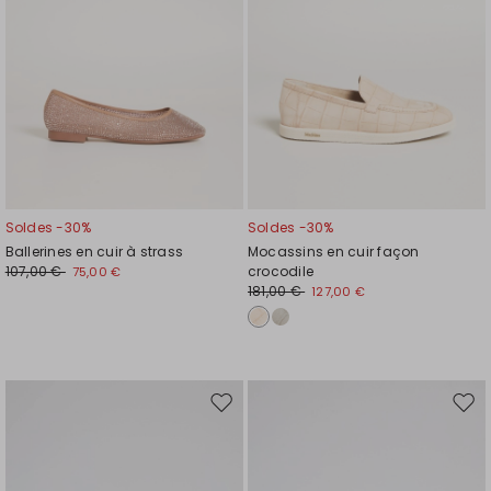
Soldes -30%
Soldes -30%
Ballerines en cuir à strass
Mocassins en cuir façon
107,00 €
crocodile
75,00 €
181,00 €
127,00 €
Ajouter
Ajou
vers
vers
la
la
liste
liste