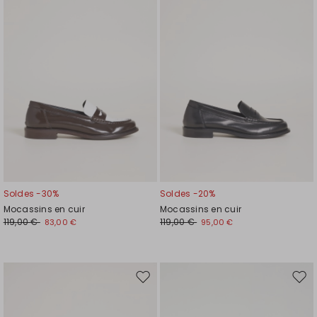
liste
liste
de
de
souhaits
souh
Soldes -30%
Soldes -20%
Mocassins en cuir
Mocassins en cuir
119,00 €
119,00 €
83,00 €
95,00 €
Ajouter
Ajou
vers
vers
la
la