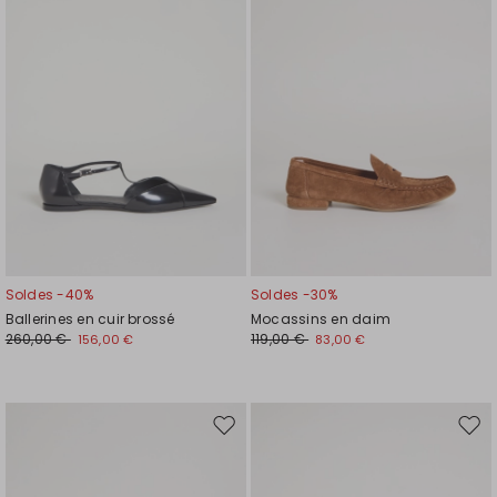
liste
liste
de
de
souhaits
souh
Soldes -40%
Soldes -30%
Ballerines en cuir brossé
Mocassins en daim
260,00 €
119,00 €
156,00 €
83,00 €
Ajouter
Ajou
vers
vers
la
la
liste
liste