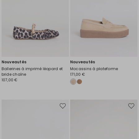
Nouveautés
Nouveautés
Ballerines à imprimé léopard et
Mocassins à plateforme
bride chaîne
171,00 €
107,00 €
Ajouter
Ajou
vers
vers
la
la
liste
liste
de
de
souhaits
souh