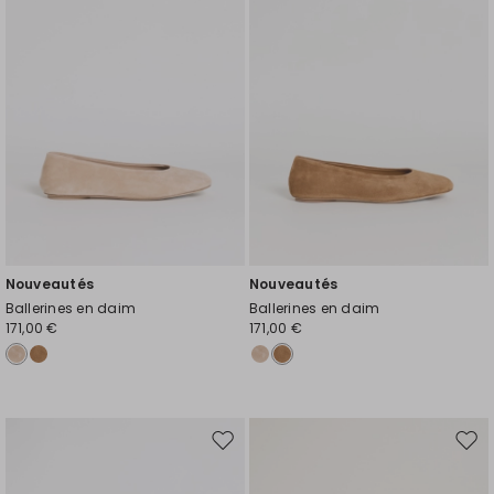
de
de
souhaits
souh
Nouveautés
Nouveautés
Ballerines en daim
Ballerines en daim
171,00 €
171,00 €
Ajouter
Ajou
vers
vers
la
la