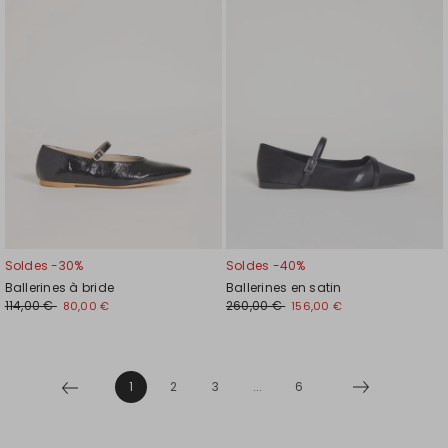
liste
liste
de
de
souhaits
souh
Soldes -30%
Soldes -40%
Ballerines à bride
Ballerines en satin
114,00 €
260,00 €
80,00 €
156,00 €
1
2
3
...
6