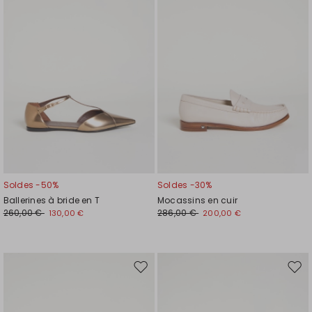
liste
liste
de
de
souhaits
souh
Soldes -50%
Soldes -30%
Ballerines à bride en T
Mocassins en cuir
260,00 €
286,00 €
130,00 €
200,00 €
Ajouter
Ajou
vers
vers
la
la
liste
liste