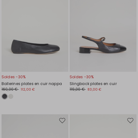
de
de
souhaits
souh
Soldes -30%
Soldes -30%
Ballerines plates en cuir nappa
Slingback plates en cuir
160,00 €
119,00 €
112,00 €
83,00 €
Ajouter
Ajou
vers
vers
la
la