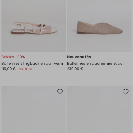
Soldes -30%
Nouveautés
Ballerines slingback en cuir verni
Ballerines en cachemire et cuir
119,00 €
230,00 €
83,00 €
Ajouter
Ajou
vers
vers
la
la
liste
liste
de
de
souhaits
souh