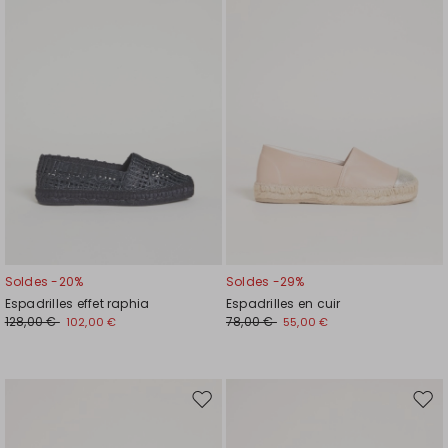
la
la
liste
liste
de
de
souhaits
souh
Soldes -20%
Soldes -29%
Espadrilles effet raphia
Espadrilles en cuir
128,00 €
78,00 €
102,00 €
55,00 €
Ajouter
Ajou
vers
vers
la
la