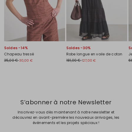
Soldes -14%
Soldes -30%
S
Chapeau tressé
Robe longue en voile de coton
J
35,00 €
181,00 €
6
30,00 €
127,00 €
Précédent
Suivant
S’abonner à notre Newsletter
Inscrivez-vous dès maintenant à notre newsletter et
découvrez en avant-première les nouveaux arrivages, les
événements et les projets spéciaux !