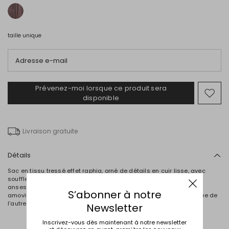
taille unique
Adresse e-mail
Prévenez-moi lorsque ce produit sera
Ajou
disponible
vers
la
liste
Livraison gratuite
de
souh
Détails
Sac en tissu tressé effet raphia, orné de détails en cuir lisse, avec
soufflets latéraux rabattables par un lien et un anneau intérieurs,
anses tubulaires avec bride de maintien, bandoulière réglable et
S’abonner à notre
amovible, une poche zippée d’un côté et une poche ouverte gansée de
l’autre. Fermeture aimantée sur le dessus.
Newsletter
Inscrivez-vous dès maintenant à notre newsletter