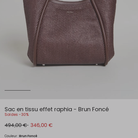
Sac en tissu effet raphia - Brun Foncé
Soldes -30%
Prix
Nouveau
494,00 €
346,00 €
original
prix
494,00
346,00
€
€
Couleur :
Brun Foncé