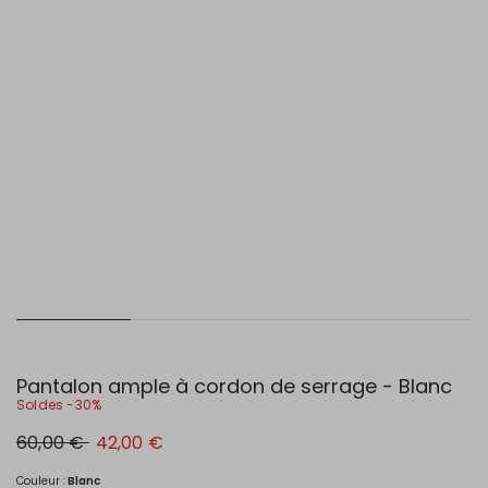
Pantalon ample à cordon de serrage - Blanc
Soldes -30%
Prix
Nouveau
60,00 €
42,00 €
original
prix
60,00
42,00
€
€
Couleur :
Blanc