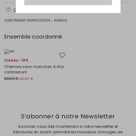
Lavage max 30 °c - textiles délicats; blanchiment chloré interdit;
Contactez-nous
pour plus d’informations
séchage en tambour interdit; sécher normalement à l'ombre;
repassage max 120 °c; nettoyage à sec doux au perchloréthylène.
CODE PRODUIT 5131155202003 - RISERVA
63% coton, 26% polyamide, 11% elasthanne.
Intrend Cares
: Fiche produit relative aux qualités ou
Ensemble coordonné
caractéristiques environnementales
Ajouter vers la liste de souhaits
Soldes -19%
Chemise sans manches à dos
contrastant
52,00 €
42,00 €
Précédent
Suivant
S’abonner à notre Newsletter
Inscrivez-vous dès maintenant à notre newsletter et
découvrez en avant-première les nouveaux arrivages, les