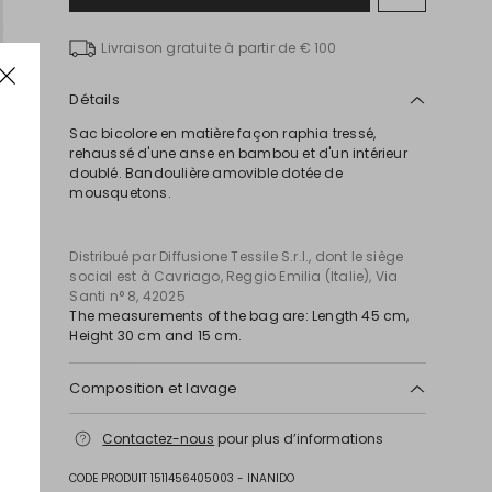
vers
la
Livraison gratuite à partir de € 100
liste
de
souhait
Détails
Sac bicolore en matière façon raphia tressé,
rehaussé d'une anse en bambou et d'un intérieur
doublé. Bandoulière amovible dotée de
mousquetons.
Distribué par Diffusione Tessile S.r.l., dont le siège
social est à Cavriago, Reggio Emilia (Italie), Via
Santi n° 8, 42025
The measurements of the bag are: Length 45 cm,
Height 30 cm and 15 cm.
Composition et lavage
Tissu 90% papier, 10% fibre métallisé; doublure 100%
Contactez-nous
pour plus d’informations
polyester; autres parties plastique, metal; autres
parties 100% polyurethane.
CODE PRODUIT 1511456405003 - INANIDO