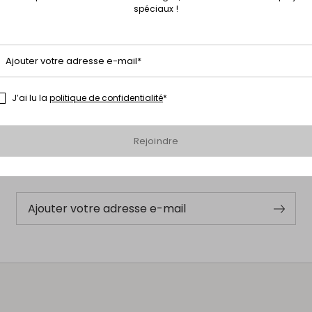
spéciaux !
Ajouter votre adresse e-mail*
J’ai lu la
politique de confidentialité
*
S’abonner à notre Newsletter
Inscrivez-vous dès maintenant à notre newsletter et découvrez en
Rejoindre
avant-première les nouveaux arrivages, les événements et les
projets spéciaux !
Ajouter votre adresse e-mail