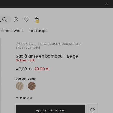
0
Intrend World
Look Inspo
PAGE D’ACCUEIL
|
CHAUSSURES ET ACCESSOIRES
|
SACS POUR FEMME
lazers
Découvrez nos Robes
Découvrez nos Sandales
Sac à anse en bambou - Beige
Soldes -31%
Prix
Nouveau
42,00 €
29,00 €
original
prix
42,00
29,00
€
€
Couleur :
Beige
taille unique
Ajouter au panier
Ajouter