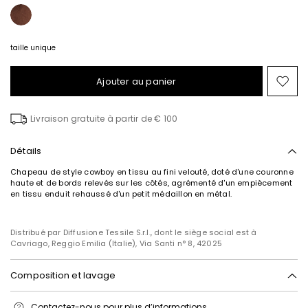
taille unique
Ajouter au panier
Ajo
ver
la
Livraison gratuite à partir de € 100
list
de
sou
Détails
Chapeau de style cowboy en tissu au fini velouté, doté d'une couronne
haute et de bords relevés sur les côtés, agrémenté d'un empiècement
en tissu enduit rehaussé d'un petit médaillon en métal.
Distribué par Diffusione Tessile S.r.l., dont le siège social est à
Cavriago, Reggio Emilia (Italie), Via Santi n° 8, 42025
Composition et lavage
Lavage interdit; blanchiment chloré interdit; séchage en tambour
Contactez-nous
pour plus d’informations
interdit; repassage interdit; nettoyage à sec interdit; ne pas nettoyer à