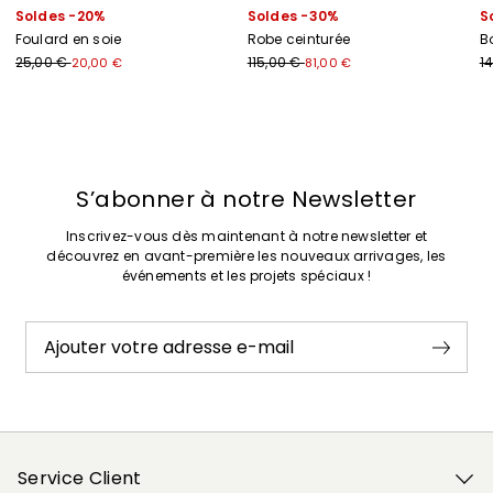
Soldes -20%
Soldes -30%
S
Foulard en soie
Robe ceinturée
B
25,00 €
115,00 €
1
20,00 €
81,00 €
Précédent
Suivant
S’abonner à notre Newsletter
Inscrivez-vous dès maintenant à notre newsletter et
découvrez en avant-première les nouveaux arrivages, les
événements et les projets spéciaux !
Ajouter votre adresse e-mail
Service Client