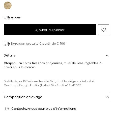
taille unique
Ajouter au panier
Ajo
ver
la
Livraison gratuite à partir de € 100
list
de
sou
Détails
Chapeau en fibres tressées et ajourées, muni de liens réglables à
nouer sous le menton.
Distribué par Diffusione Tessile S.r.l., dont le siège social est à
Cavriago, Reggio Emilia (Italie), Via Santi n° 8, 42025
Composition et lavage
Lavage interdit; blanchiment chloré interdit; séchage en tambour
Contactez-nous
pour plus d’informations
interdit; repassage interdit; nettoyage à sec interdit; ne pas nettoyer à
l'eau professionnel.