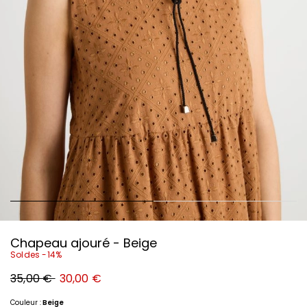
Chapeau ajouré - Beige
Soldes -14%
Prix
Nouveau
35,00 €
30,00 €
original
prix
35,00
30,00
€
€
Couleur :
Beige