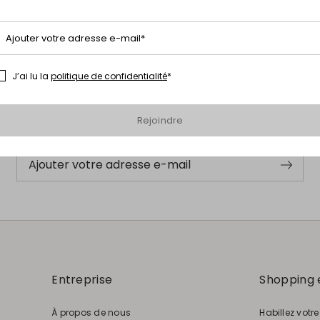
Ajouter votre adresse e-mail*
S’abonner à notre Newsletter
J’ai lu la
politique de confidentialité
*
Inscrivez-vous dès maintenant à notre newsletter et découvrez en
avant-première les nouveaux arrivages, les événements et les
projets spéciaux !
Rejoindre
Ajouter votre adresse e-mail
Entreprise
Shopping 
À propos de nous
Habillez votr