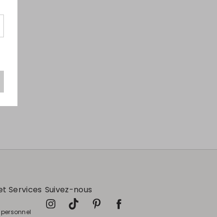
Intrend Cares
: Fiche produit relative aux
qualités ou caractéristiques
environnementales
et Services
Suivez-nous
e personnel