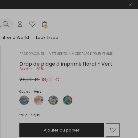
0
Intrend World
Look Inspo
PAGE D’ACCUEIL
|
VÊTEMENTS
|
MODE PLAGE POUR FEMME
lazers
Découvrez nos Robes
Découvrez nos Sandales
Drap de plage à imprimé floral - Vert
Soldes -28%
Prix
Nouveau
25,00 €
18,00 €
original
prix
25,00
18,00
€
€
Couleur :
Vert
taille unique
Ajouter au panier
Ajouter