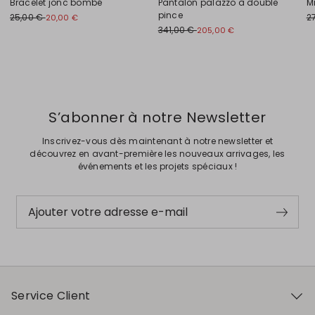
Bracelet jonc bombé
Pantalon palazzo à double
M
pince
25,00 €
2
20,00 €
341,00 €
205,00 €
Précédent
Suivant
S’abonner à notre Newsletter
Inscrivez-vous dès maintenant à notre newsletter et
découvrez en avant-première les nouveaux arrivages, les
événements et les projets spéciaux !
Ajouter votre adresse e-mail
Service Client