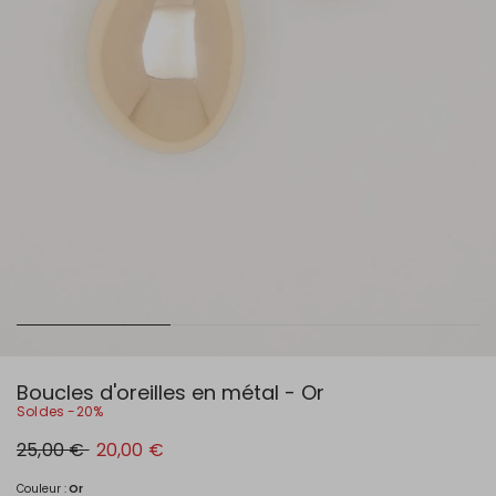
Boucles d'oreilles en métal - Or
Soldes -20%
Prix
Nouveau
25,00 €
20,00 €
original
prix
25,00
20,00
€
€
Couleur :
Or