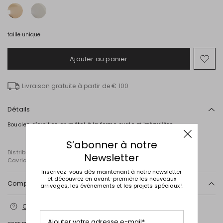
taille unique
Ajouter au panier
Ajo
ver
la
Livraison gratuite à partir de € 100
list
de
sou
Détails
Boucles d'oreilles en métal à la forme ovale et irrégulière.
S’abonner à notre
Distribué par Diffusione Tessile S.r.l., dont le siège social est à
Newsletter
Cavriago, Reggio Emilia (Italie), Via Santi n° 8, 42025
Inscrivez-vous dès maintenant à notre newsletter
et découvrez en avant-première les nouveaux
Composition et lavage
arrivages, les événements et les projets spéciaux !
Zamak, acier.
Contactez-nous
pour plus d’informations
Intrend Cares
: Fiche produit relative aux qualités ou
Ajouter votre adresse e-mail*
caractéristiques environnementales