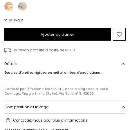
taille unique
Ajouter au panier
Ajo
ver
la
Livraison gratuite à partir de € 100
list
de
sou
Détails
Boucles d'oreilles rigides en métal, ornées d'ondulations.
Distribué par Diffusione Tessile S.r.l., dont le siège social est à
Cavriago, Reggio Emilia (Italie), Via Santi n° 8, 42025
Composition et lavage
Zamak, acier.
Contactez-nous
pour plus d’informations
Intrend Cares
: Fiche produit relative aux qualités ou
caractéristiques environnementales