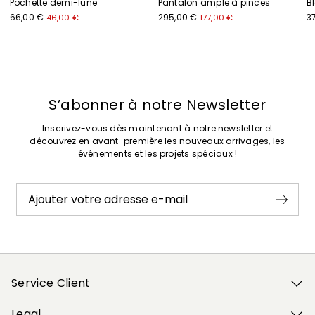
Pochette demi-lune
Pantalon ample à pinces
Bl
66,00 €
295,00 €
3
46,00 €
177,00 €
Précédent
Suivant
S’abonner à notre Newsletter
Inscrivez-vous dès maintenant à notre newsletter et
découvrez en avant-première les nouveaux arrivages, les
événements et les projets spéciaux !
Ajouter votre adresse e-mail
Service Client
Legal