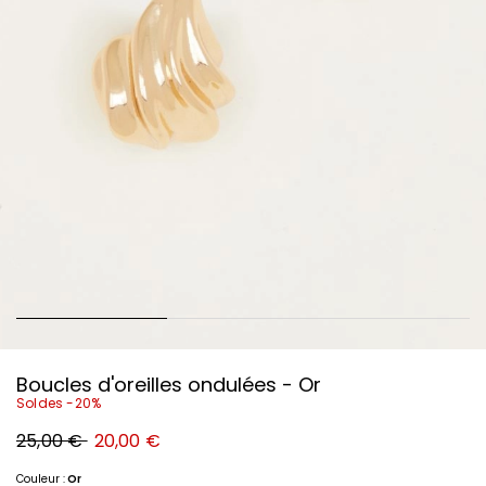
Boucles d'oreilles ondulées - Or
Soldes -20%
Prix
Nouveau
25,00 €
20,00 €
original
prix
25,00
20,00
€
€
Couleur :
Or