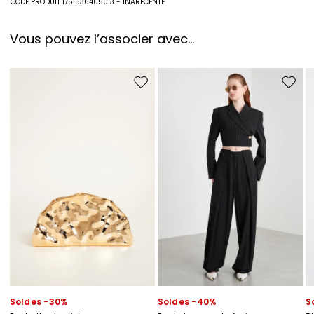
CODE PRODUIT 1751536405013 - INARECENTE
Vous pouvez l’associer avec…
Ajouter vers la liste de souhaits
Ajouter
Soldes -30%
Soldes -40%
S