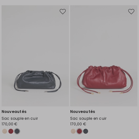
Ajouter
Ajou
vers
vers
la
la
liste
liste
de
de
souhaits
souh
Nouveautés
Nouveautés
Sac souple en cuir
Sac souple en cuir
170,00 €
170,00 €