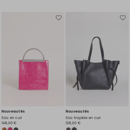
Ajouter
Ajou
vers
vers
la
la
liste
liste
de
de
souhaits
souh
Nouveautés
Nouveautés
Sac en cuir
Sac trapèze en cuir
148,00 €
138,00 €