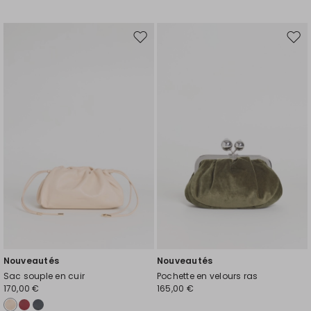
Ajouter
Ajou
vers
vers
la
la
liste
liste
de
de
souhaits
souh
Nouveautés
Nouveautés
Sac souple en cuir
Pochette en velours ras
170,00 €
165,00 €