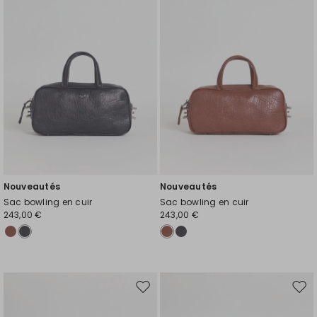
liste
liste
de
de
souhaits
souh
Nouveautés
Nouveautés
Sac bowling en cuir
Sac bowling en cuir
243,00 €
243,00 €
Ajouter
Ajou
vers
vers