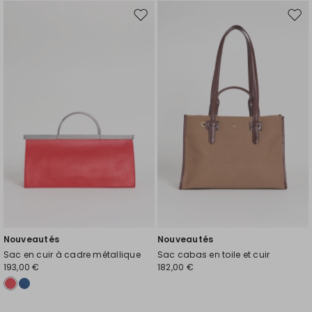
Ajouter
Ajou
vers
vers
la
la
liste
liste
de
de
souhaits
souh
Nouveautés
Nouveautés
Sac en cuir à cadre métallique
Sac cabas en toile et cuir
193,00 €
182,00 €