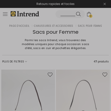
Retours rapides et faciles
0
PAGE D’ACCUEIL
|
CHAUSSURES ET ACCESSOIRES
|
SACS POUR FEMME
Sacs pour Femme
Parmi les sacs Intrend, vous trouverez des
modèles uniques pour chaque occasion: sacs
d’été, sacs en cuir et pochettes élégantes.
PLUS DE FILTRES
471 produits
Ajouter
Ajou
vers
vers
la
la
liste
liste
de
de
souhaits
souh