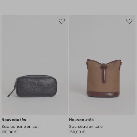
Ajouter
Ajou
vers
vers
la
la
liste
liste
de
de
souhaits
souh
Nouveautés
Nouveautés
Sac banane en cuir
Sac seau en toile
158,00 €
158,00 €