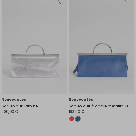
Ajouter
Ajou
vers
vers
la
la
liste
liste
de
de
souhaits
souh
Nouveautés
Nouveautés
Sac en cuir laminé
Sac en cuir à cadre métallique
206,00 €
193,00 €