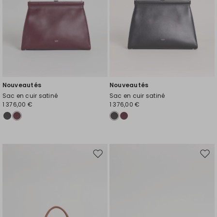
Nouveautés
Nouveautés
Sac en cuir satiné
Sac en cuir satiné
1 376,00 €
1 376,00 €
Ajouter
Ajou
vers
vers
la
la
liste
liste
de
de
souhaits
souh