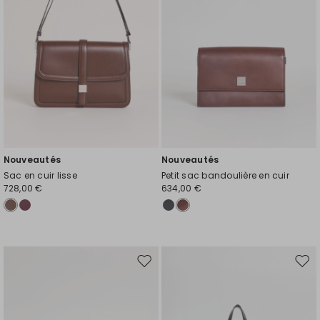
souhaits
souh
Nouveautés
Nouveautés
Sac en cuir lisse
Petit sac bandoulière en cuir
728,00 €
634,00 €
Ajouter
Ajou
vers
vers
la
la
liste
liste