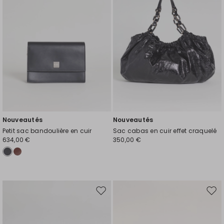
de
de
souhaits
souh
Nouveautés
Nouveautés
Petit sac bandoulière en cuir
Sac cabas en cuir effet craquelé
634,00 €
350,00 €
Ajouter
Ajou
vers
vers
la
la
liste
liste