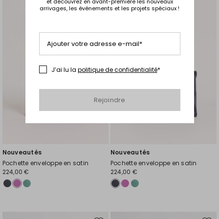
et découvrez en avant-première les nouveaux
vers
vers
arrivages, les événements et les projets spéciaux !
la
la
liste
liste
de
de
Ajouter votre adresse e-mail*
souhaits
souh
J’ai lu la
politique de confidentialité
*
Rejoindre
Nouveautés
Nouveautés
Pochette enveloppe en satin
Pochette enveloppe en satin
224,00 €
224,00 €