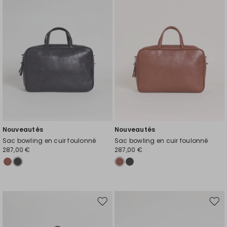
de
de
souhaits
souh
Nouveautés
Nouveautés
Sac bowling en cuir foulonné
Sac bowling en cuir foulonné
287,00 €
287,00 €
Ajouter
Ajou
vers
vers
la
la