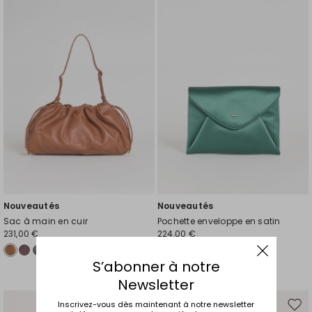
la
la
liste
liste
de
de
souhaits
souh
Nouveautés
Nouveautés
Sac à main en cuir
Pochette enveloppe en satin
231,00 €
224,00 €
S’abonner à notre
Newsletter
Inscrivez-vous dès maintenant à notre newsletter
Ajouter
Ajou