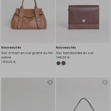
Nouveautés
Nouveautés
Sac à main en cuir grainé au fini
Sac bandoulière en cuir
satiné
749,00 €
1 153,00 €
Ajouter
Ajou
vers
vers
la
la
liste
liste
de
de
souhaits
souh