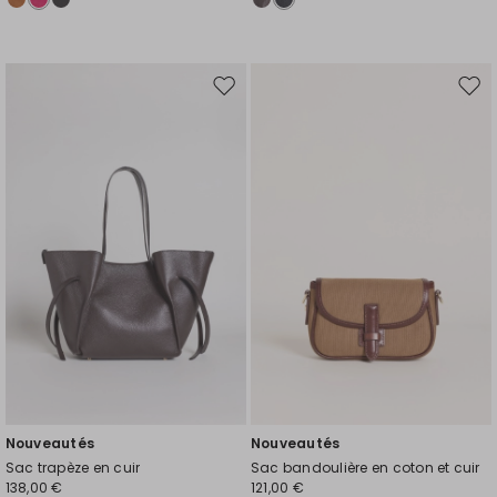
Ajouter
Ajou
vers
vers
la
la
liste
liste
de
de
souhaits
souh
Nouveautés
Nouveautés
Sac trapèze en cuir
Sac bandoulière en coton et cuir
138,00 €
121,00 €