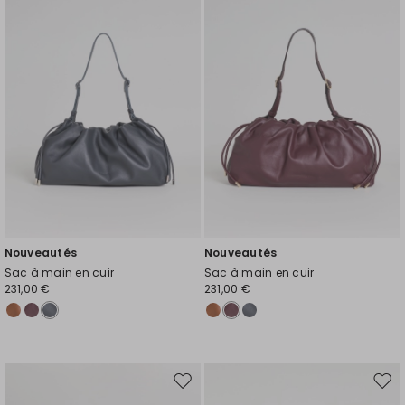
la
la
liste
liste
de
de
souhaits
souh
Nouveautés
Nouveautés
Sac à main en cuir
Sac à main en cuir
231,00 €
231,00 €
Ajouter
Ajou
vers
vers