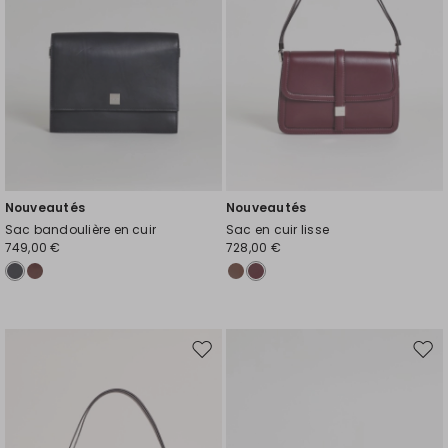
Nouveautés
Nouveautés
Sac bandoulière en cuir
Sac en cuir lisse
749,00 €
728,00 €
Ajouter
Ajou
vers
vers
la
la
liste
liste
de
de