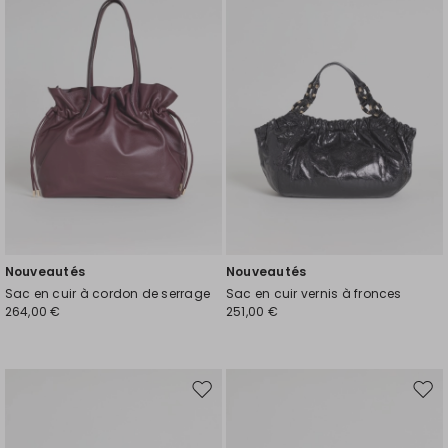
liste
liste
de
de
souhaits
souh
Nouveautés
Nouveautés
Sac en cuir à cordon de serrage
Sac en cuir vernis à fronces
264,00 €
251,00 €
Ajouter
Ajou
vers
vers
la
la