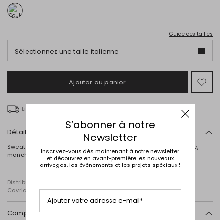
Guide des tailles
Sélectionnez une taille italienne
Ajouter au panier
Ajo
ver
la
Livraison gratuite à partir de € 100
list
de
S’abonner à notre
sou
Détails
Newsletter
Sweat droit en molleton épais, avec capuche à cordon de serrage,
Inscrivez-vous dès maintenant à notre newsletter
manches longues et poches kangourou. Fermeture zippée.
et découvrez en avant-première les nouveaux
arrivages, les événements et les projets spéciaux !
Distribué par Diffusione Tessile S.r.l., dont le siège social est à
Cavriago, Reggio Emilia (Italie), Via Santi n° 8, 42025
Ajouter votre adresse e-mail*
Composition et lavage