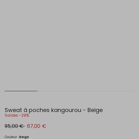
Sweat à poches kangourou - Beige
Soldes -29%
Prix
Nouveau
95,00 €
67,00 €
original
prix
95,00
67,00
€
€
Couleur :
Beige