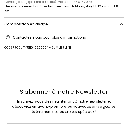
Cavriago, Reggio Emilia (Italie), Via Santi n° 8, 42025
The measurements of the bag are: Length 14 cm, Height 10 cm and 8
cm.
Composition et lavage
Lavage interdit; blanchiment chloré interdit; séchage en tambour
Contactez-nous
pour plus d’informations
interdit; repassage interdit; nettoyage à sec interdit; ne pas nettoyer à
l'eau professionnel.
CODE PRODUIT 4511045206004 - SUMMERMINI
Sac en 100% polyamide; avec particulieres en bovin; doublure en 55
polyurethane, 45 polyamide.
Intrend Cares
: Fiche produit relative aux qualités ou
caractéristiques environnementales
Précédent
Suivant
S’abonner à notre Newsletter
Inscrivez-vous dès maintenant à notre newsletter et
découvrez en avant-première les nouveaux arrivages, les
événements et les projets spéciaux !