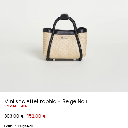
Mini sac effet raphia - Beige Noir
Soldes -50%
Prix
Nouveau
303,00 €
152,00 €
original
prix
303,00
152,00
€
€
Couleur :
Beige Noir