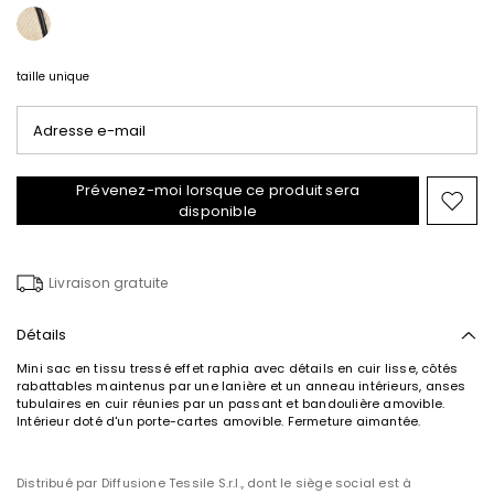
taille unique
Adresse e-mail
Prévenez-moi lorsque ce produit sera
Ajou
disponible
vers
la
liste
Livraison gratuite
de
souh
Détails
Mini sac en tissu tressé effet raphia avec détails en cuir lisse, côtés
rabattables maintenus par une lanière et un anneau intérieurs, anses
tubulaires en cuir réunies par un passant et bandoulière amovible.
Intérieur doté d'un porte-cartes amovible. Fermeture aimantée.
Distribué par Diffusione Tessile S.r.l., dont le siège social est à