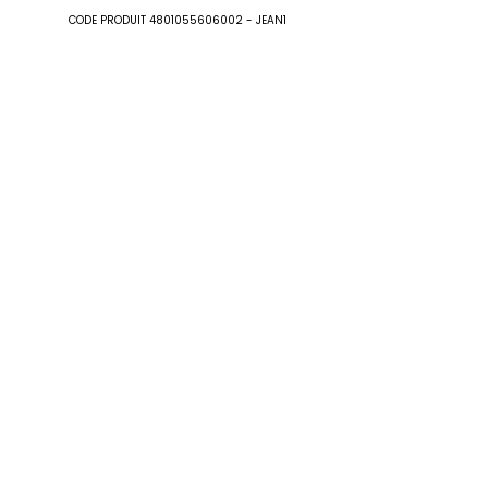
Intrend Cares
: Fiche produit relative aux
CODE PRODUIT 4801055606002 - JEAN1
qualités ou caractéristiques
environnementales