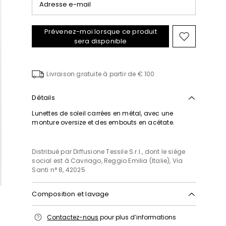
Adresse e-mail
Prévenez-moi lorsque ce produit
Ajouter
sera disponible
vers
la
liste
Livraison gratuite à partir de € 100
de
souhaits
Détails
Lunettes de soleil carrées en métal, avec une
monture oversize et des embouts en acétate.
Distribué par Diffusione Tessile S.r.l., dont le siège
social est à Cavriago, Reggio Emilia (Italie), Via
Santi n° 8, 42025
Composition et lavage
Metal.
Contactez-nous
pour plus d’informations