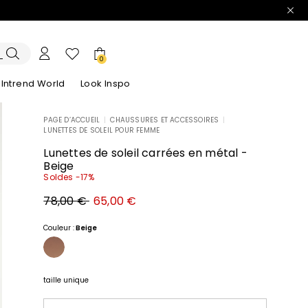
0
Intrend World
Look Inspo
PAGE D’ACCUEIL
|
CHAUSSURES ET ACCESSOIRES
|
LUNETTES DE SOLEIL POUR FEMME
lazers
Découvrez nos Robes
Découvrez nos Sandales
Lunettes de soleil carrées en métal -
Beige
Soldes -17%
Prix
Nouveau
78,00 €
65,00 €
original
prix
78,00
65,00
€
€
Couleur :
Beige
taille unique