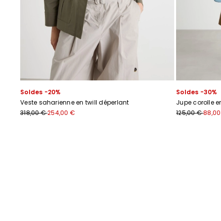
Soldes -20%
Soldes -30%
Veste saharienne en twill déperlant
Jupe corolle 
318,00 €
254,00 €
125,00 €
88,00
Précédent
Suivant