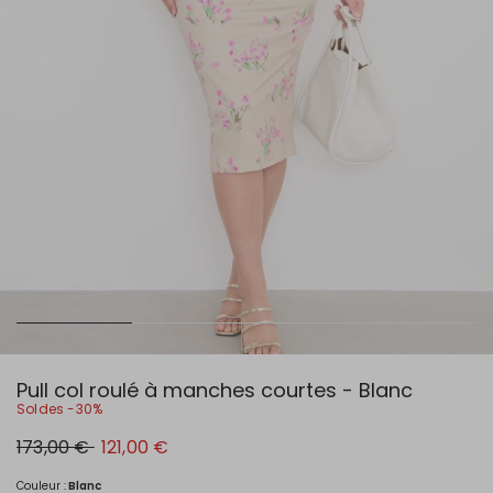
Pull col roulé à manches courtes - Blanc
Soldes -30%
Prix
Nouveau
173,00 €
121,00 €
original
prix
173,00
121,00
€
€
Couleur :
Blanc