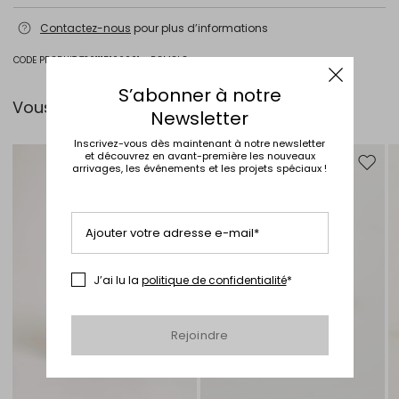
Lavage à la main, température de lavage maximale 40°c; blanchiment
Contactez-nous
pour plus d’informations
chloré interdit; séchage à plat à l'ombre; repassage max 120 °c;
nettoyage à sec interdit; ne pas nettoyer à l'eau professionnel.
CODE PRODUIT 7361115106001 - ROMOLO
100% cachemire.
S’abonner à notre
Intrend Cares
: Fiche produit relative aux qualités ou
Vous pouvez l’associer avec…
Newsletter
caractéristiques environnementales
Inscrivez-vous dès maintenant à notre newsletter
et découvrez en avant-première les nouveaux
arrivages, les événements et les projets spéciaux !
Ajouter vers la liste de souhaits
Ajouter
Ajouter votre adresse e-mail*
J’ai lu la
politique de confidentialité
*
Rejoindre