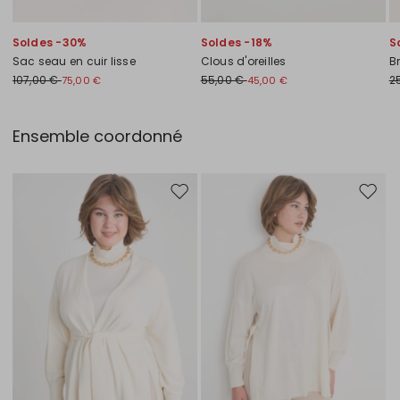
Soldes -30%
Soldes -18%
S
Sac seau en cuir lisse
Clous d'oreilles
B
107,00 €
55,00 €
2
75,00 €
45,00 €
Ensemble coordonné
Ajouter vers la liste de souhaits
Ajouter