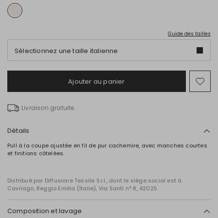
Guide des tailles
Sélectionnez une taille italienne
Ajouter au panier
Ajo
ver
la
Livraison gratuite
list
de
sou
Détails
Pull à la coupe ajustée en fil de pur cachemire, avec manches courtes
et finitions côtelées.
Distribué par Diffusione Tessile S.r.l., dont le siège social est à
Cavriago, Reggio Emilia (Italie), Via Santi n° 8, 42025
Composition et lavage