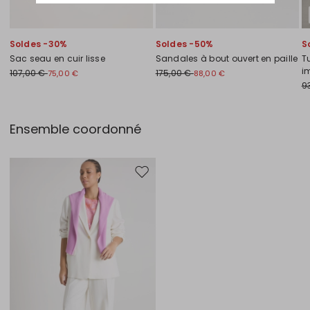
Soldes -30%
Soldes -50%
S
Sac seau en cuir lisse
Sandales à bout ouvert en paille
T
i
107,00 €
175,00 €
75,00 €
88,00 €
9
Ensemble coordonné
Ajouter vers la liste de souhaits