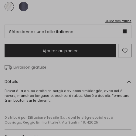
Guide des tailles
Sélectionnez une taille italienne
Ajouter au panier
Ajo
ver
la
Livraison gratuite
list
de
sou
Détails
Blazer à la coupe droite en sergé de viscose mélangée, avec col à
revers, manches longues et poches à rabat. Modèle doublé. Fermeture
à un bouton sur le devant.
Distribué par Diffusione Tessile S.r.l., dont le siège social est à
Cavriago, Reggio Emilia (Italie), Via Santi n° 8, 42025