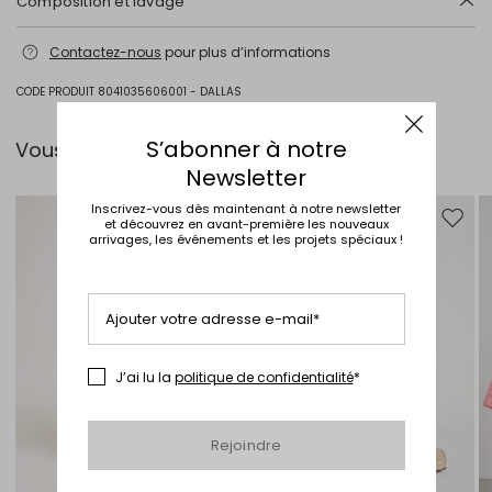
Composition et lavage
Lavage interdit; blanchiment chloré interdit; séchage en tambour
Contactez-nous
pour plus d’informations
interdit; repassage max 120 °c; nettoyage à sec doux au
perchloréthylène; ne pas nettoyer à l'eau professionnel.
CODE PRODUIT 8041035606001 - DALLAS
Tissu 63% polyester, 34% viscose, 3% elasthanne; doublure 66%
acetate, 34% polyester.
S’abonner à notre
Vous pouvez l’associer avec…
Intrend Cares
: Fiche produit relative aux qualités ou
Newsletter
caractéristiques environnementales
Inscrivez-vous dès maintenant à notre newsletter
et découvrez en avant-première les nouveaux
Ajouter vers la liste de souhaits
Ajouter
arrivages, les événements et les projets spéciaux !
Ajouter votre adresse e-mail*
J’ai lu la
politique de confidentialité
*
Rejoindre