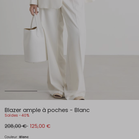
Blazer ample à poches - Blanc
Soldes -40%
Prix
Nouveau
208,00 €
125,00 €
original
prix
208,00
125,00
€
€
Couleur :
Blanc