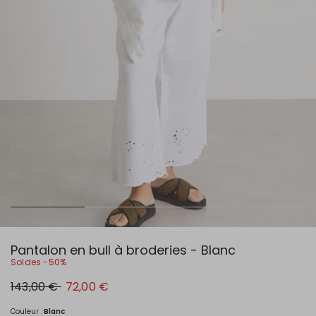
Pantalon en bull à broderies - Blanc
Soldes -50%
Prix
Nouveau
143,00 €
72,00 €
original
prix
143,00
72,00
€
€
Couleur :
Blanc