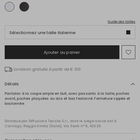
Guide des tailles
Sélectionnez une taille italienne
Ajouter au panier
Ajo
ver
la
Livraison gratuite à partir de € 100
list
de
sou
Détails
Pantalon à la coupe ample en bull, avec passants à la taille, poches
avant, poches plaquées au dos et bas festonné. Fermeture zippée et
boutonnée.
Distribué par Diffusione Tessile S.r.l., dont le siège social est à
Cavriago, Reggio Emilia (Italie), Via Santi n° 8, 42025