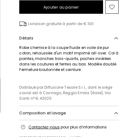
Ajouter au panier
Ajouter
vers
la
Livraison gratuite à partir de € 100
liste
de
souhait
Détails
Robe chemise à la coupe fluide en voile de pur
coton, rehaussée d'un motif imprimé all-over. Col à
pointes, manches trois-quarts, poches insérées
dans les coutures et fentes au bas. Modèle doublé.
Fermeture boutonnée et ceinture.
Distribué par Diffusione Tessile S.r.l., dont le siège
social est à Cavriago, Reggio Emilia (Italie), Via
Santi n° 8, 42025
Composition et lavage
Lavage à la main, température de lavage
Contactez-nous
pour plus d’informations
maximale 40°c; blanchiment chloré interdit;
séchage en tambour interdit; sécher normalement