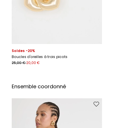
Soldes -20%
Boucles d'oreilles à trois picots
25,00 €
20,00 €
Ensemble coordonné
Ajouter vers la liste