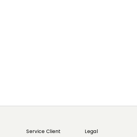
Précédent
Suivant
Service Client
Legal