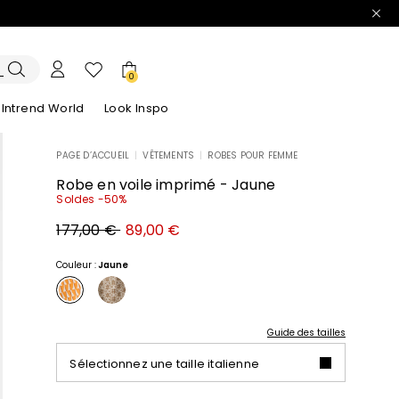
0
Intrend World
Look Inspo
PAGE D’ACCUEIL
|
VÊTEMENTS
|
ROBES POUR FEMME
lazers
Découvrez nos Robes
Découvrez nos Sandales
Robe en voile imprimé - Jaune
Soldes -50%
Prix
Nouveau
177,00 €
89,00 €
original
prix
177,00
89,00
€
€
Couleur :
Jaune
Guide des tailles
Sélectionnez une taille italienne