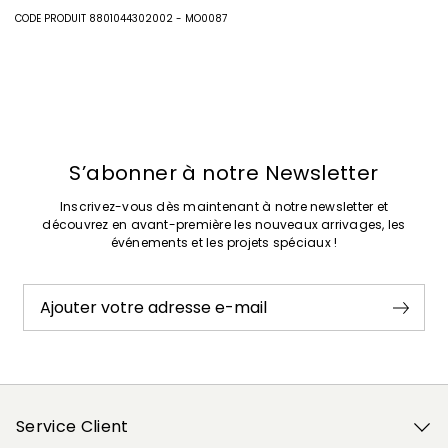
CODE PRODUIT 8801044302002 - MO0087
Plastique.
Intrend Cares
: Fiche produit relative aux qualités ou
caractéristiques environnementales
Précédent
Suivant
S’abonner à notre Newsletter
Inscrivez-vous dès maintenant à notre newsletter et
découvrez en avant-première les nouveaux arrivages, les
événements et les projets spéciaux !
Ajouter votre adresse e-mail
Service Client