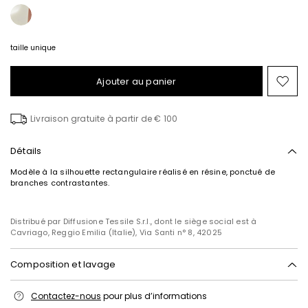
S’abonner à notre
taille unique
Newsletter
Ajouter au panier
Ajo
Inscrivez-vous dès maintenant à notre newsletter
et découvrez en avant-première les nouveaux
ver
arrivages, les événements et les projets spéciaux !
la
Livraison gratuite à partir de € 100
list
de
sou
Détails
Ajouter votre adresse e-mail*
Modèle à la silhouette rectangulaire réalisé en résine, ponctué de
branches contrastantes.
J’ai lu la
politique de confidentialité
*
Distribué par Diffusione Tessile S.r.l., dont le siège social est à
Cavriago, Reggio Emilia (Italie), Via Santi n° 8, 42025
Rejoindre
Composition et lavage
Lavage interdit; blanchiment chloré interdit; séchage en tambour
Contactez-nous
pour plus d’informations
interdit; repassage interdit; nettoyage à sec interdit; ne pas nettoyer à
l'eau professionnel.