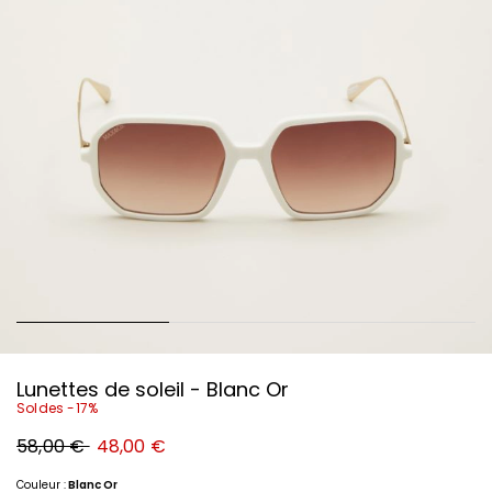
Lunettes de soleil - Blanc Or
Soldes -17%
Prix
Nouveau
58,00 €
48,00 €
original
prix
58,00
48,00
€
€
Couleur :
Blanc Or