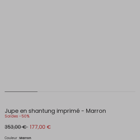
Jupe en shantung imprimé - Marron
Soldes -50%
Prix
Nouveau
353,00 €
177,00 €
original
prix
353,00
177,00
€
€
Couleur :
Marron