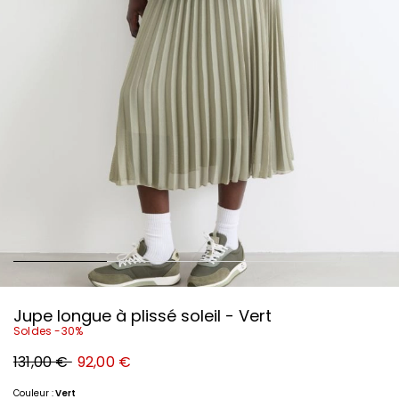
Jupe longue à plissé soleil - Vert
Soldes -30%
Prix
Nouveau
131,00 €
92,00 €
original
prix
131,00
92,00
€
€
Couleur :
Vert