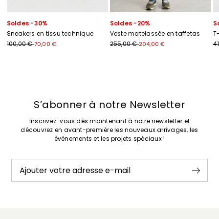
Soldes -30%
Soldes -20%
S
Sneakers en tissu technique
Veste matelassée en taffetas
T-
100,00 €
255,00 €
4
70,00 €
204,00 €
Précédent
Suivant
S’abonner à notre Newsletter
Inscrivez-vous dès maintenant à notre newsletter et
découvrez en avant-première les nouveaux arrivages, les
événements et les projets spéciaux !
Ajouter votre adresse e-mail