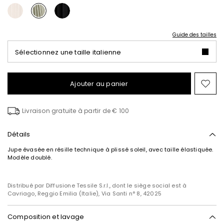
Guide des tailles
Sélectionnez une taille italienne
Ajouter au panier
Ajo
ver
la
Livraison gratuite à partir de € 100
list
de
sou
Détails
Jupe évasée en résille technique à plissé soleil, avec taille élastiquée.
Modèle doublé.
Distribué par Diffusione Tessile S.r.l., dont le siège social est à
Cavriago, Reggio Emilia (Italie), Via Santi n° 8, 42025
Composition et lavage