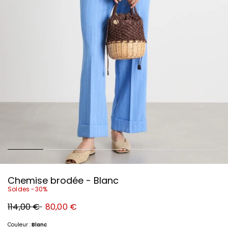
Chemise brodée - Blanc
Soldes -30%
Prix
Nouveau
114,00 €
80,00 €
original
prix
114,00
80,00
€
€
Couleur :
Blanc