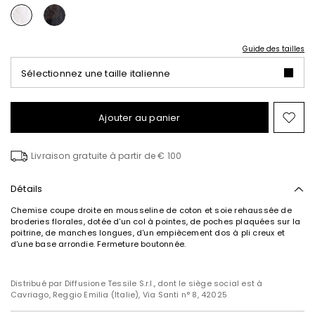
Guide des tailles
Sélectionnez une taille italienne
Ajouter au panier
Ajo
ver
la
Livraison gratuite à partir de € 100
list
de
sou
Détails
Chemise coupe droite en mousseline de coton et soie rehaussée de
broderies florales, dotée d'un col à pointes, de poches plaquées sur la
poitrine, de manches longues, d'un empiècement dos à pli creux et
d'une base arrondie. Fermeture boutonnée.
Distribué par Diffusione Tessile S.r.l., dont le siège social est à
Cavriago, Reggio Emilia (Italie), Via Santi n° 8, 42025