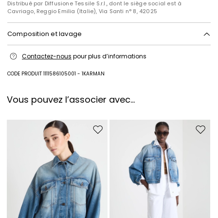
Distribué par Diffusione Tessile S.r.l., dont le siège social est à
Cavriago, Reggio Emilia (Italie), Via Santi n° 8, 42025
Composition et lavage
Lavage max 30 °c - textiles délicats; blanchiment chloré interdit;
Contactez-nous
pour plus d’informations
séchage en tambour interdit; sécher normalement à l'ombre;
repassage max 120 °c; nettoyage à sec doux au perchloréthylène.;
néttoyer la pièce bouttonée.; retournez le vêtement à l'envers avant de
CODE PRODUIT 1111586105001 - 1KARMAN
laver.; repasser a l'envers.
Tissu 100% coton; fil a broderie 100% polyester.
Vous pouvez l’associer avec…
Intrend Cares
: Fiche produit relative aux qualités ou
caractéristiques environnementales
Ajouter vers la liste de souhaits
Ajouter