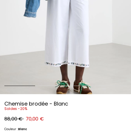
Chemise brodée - Blanc
Soldes -20%
Prix
Nouveau
88,00 €
70,00 €
original
prix
88,00
70,00
€
€
Couleur :
Blanc