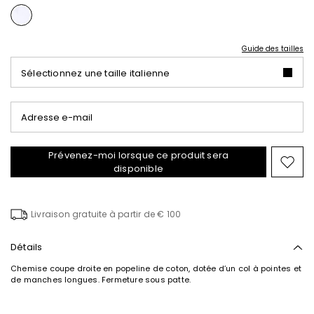
Guide des tailles
Sélectionnez une taille italienne
Adresse e-mail
Prévenez-moi lorsque ce produit sera
Ajou
disponible
vers
la
liste
Livraison gratuite à partir de € 100
de
souh
Détails
Chemise coupe droite en popeline de coton, dotée d’un col à pointes et
de manches longues. Fermeture sous patte.