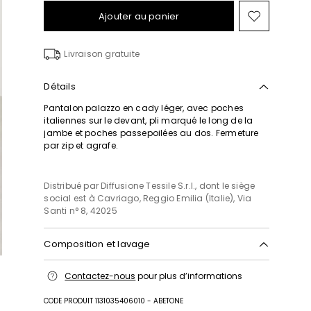
Ajouter au panier
Ajouter
vers
la
Livraison gratuite
liste
de
souhait
Détails
Pantalon palazzo en cady léger, avec poches
italiennes sur le devant, pli marqué le long de la
jambe et poches passepoilées au dos. Fermeture
par zip et agrafe.
Distribué par Diffusione Tessile S.r.l., dont le siège
social est à Cavriago, Reggio Emilia (Italie), Via
Santi n° 8, 42025
Composition et lavage
Lavage interdit; blanchiment chloré interdit;
Contactez-nous
pour plus d’informations
séchage en tambour interdit; repassage max 120
°c; nettoyage à sec doux au perchloréthylène; ne
CODE PRODUIT 1131035406010 - ABETONE
pas nettoyer à l'eau professionnel.; repasser avec