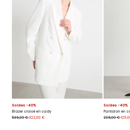
Soldes -40%
Soldes -40%
Blazer croisé en cady
Pantalon en 
536,00 €
322,00 €
208,00 €
125,