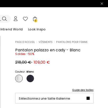
0
Intrend World
Look Inspo
PAGE D’ACCUEIL
|
VÊTEMENTS
|
PANTALONS POUR FEMME
lazers
Découvrez nos Robes
Découvrez nos Sandales
Pantalon palazzo en cady - Blanc
Soldes -50%
Prix
Nouveau
218,00 €
109,00 €
original
prix
218,00
109,00
€
€
Couleur :
Blanc
Guide des tailles
Sélectionnez une taille italienne