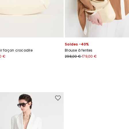
Soldes -40%
ir façon crocodile
Blouse à fentes
0 €
298,00 €
179,00 €
de souhaits
Ajouter vers la liste de souhaits