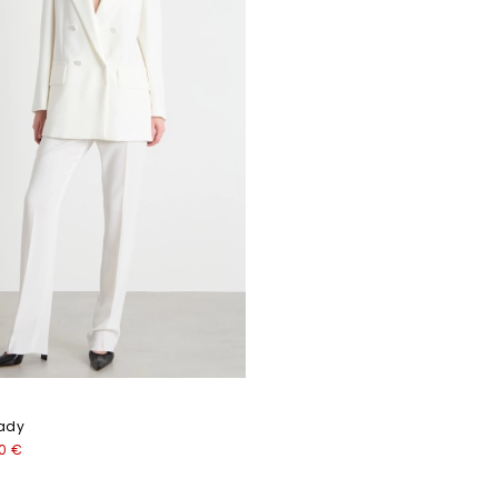
cady
00 €