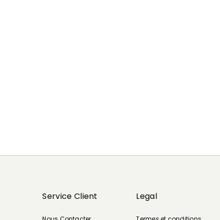
Précédent
Suivant
Service Client
Legal
Nous Contacter
Termes et conditions