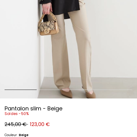
Pantalon slim - Beige
Soldes -50%
Prix
Nouveau
245,00 €
123,00 €
original
prix
245,00
123,00
€
€
Couleur :
Beige