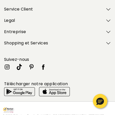
Service Client
Legal
Entreprise
Shopping et Services
Suivez-nous
Télécharger notre application
Mon profil
Mon profil
Mon profil
Mon profil
Mon profil