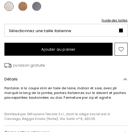
Guide des tailles
Sélectionnez une taille italienne
Ajouter au panier
Ajo
ver
la
Livraison gratuite
list
de
sou
Détails
Pantalon à la coupe slim en toile de laine, mohair et soie, avec pli
marqué le long de la jambe, poches italiennes sur le devant et poches
passepoilées boutonnées au dos. Fermeture par zip et agrafe.
Distribué par Diffusione Tessile S.r.l., dont le siège social est à
Cavriago, Reggio Emilia (Italie), Via Santi n° 8, 42025