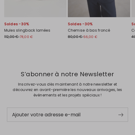
Soldes -30%
Soldes -30%
S
Mules slingback lamées
Chemise à bas froncé
C
112,00 €
80,00 €
4
78,00 €
56,00 €
Précédent
Suivant
S’abonner à notre Newsletter
Inscrivez-vous dès maintenant à notre newsletter et
découvrez en avant-première les nouveaux arrivages, les
événements et les projets spéciaux !
Ajouter votre adresse e-mail