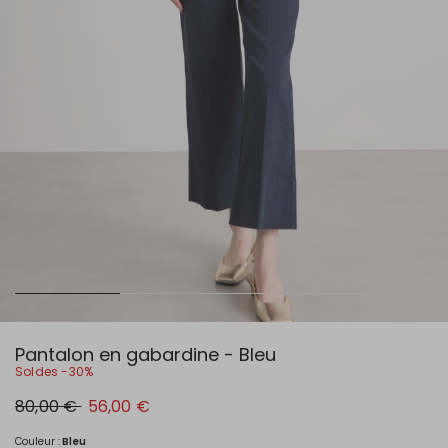
Pantalon en gabardine - Bleu
Soldes -30%
Prix
Nouveau
80,00 €
56,00 €
original
prix
80,00
56,00
€
€
Couleur :
Bleu