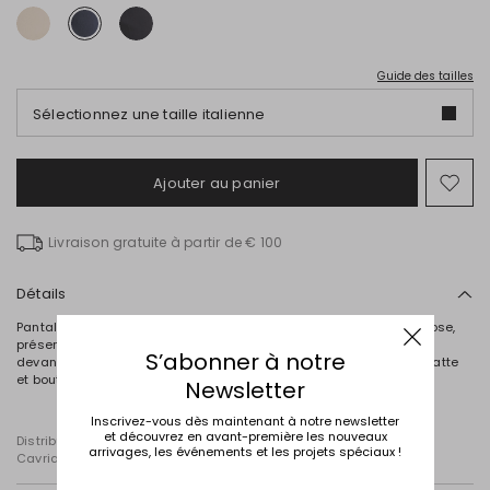
Guide des tailles
Sélectionnez une taille italienne
Ajouter au panier
Ajo
ver
la
Livraison gratuite à partir de € 100
list
de
sou
Détails
Pantalon à la coupe droite en gabardine stretch de coton et viscose,
présentant des passants à la taille, des poches arrondies sur le
S’abonner à notre
devant et des poches plaquées au dos. Fermeture par zip sous patte
et bouton.
Newsletter
Inscrivez-vous dès maintenant à notre newsletter
et découvrez en avant-première les nouveaux
Distribué par Diffusione Tessile S.r.l., dont le siège social est à
arrivages, les événements et les projets spéciaux !
Cavriago, Reggio Emilia (Italie), Via Santi n° 8, 42025