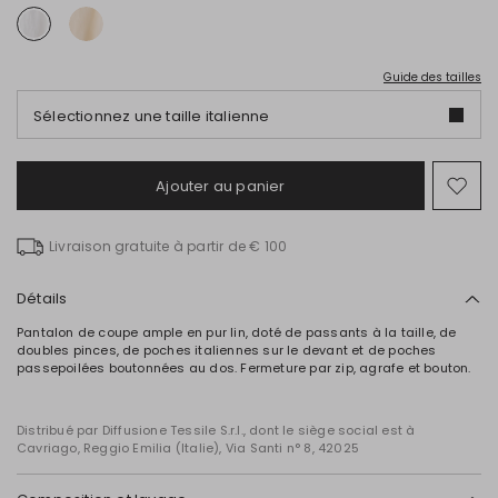
Guide des tailles
Sélectionnez une taille italienne
Ajouter au panier
Ajo
ver
la
Livraison gratuite à partir de € 100
list
de
sou
Détails
Pantalon de coupe ample en pur lin, doté de passants à la taille, de
doubles pinces, de poches italiennes sur le devant et de poches
passepoilées boutonnées au dos. Fermeture par zip, agrafe et bouton.
Distribué par Diffusione Tessile S.r.l., dont le siège social est à
Cavriago, Reggio Emilia (Italie), Via Santi n° 8, 42025