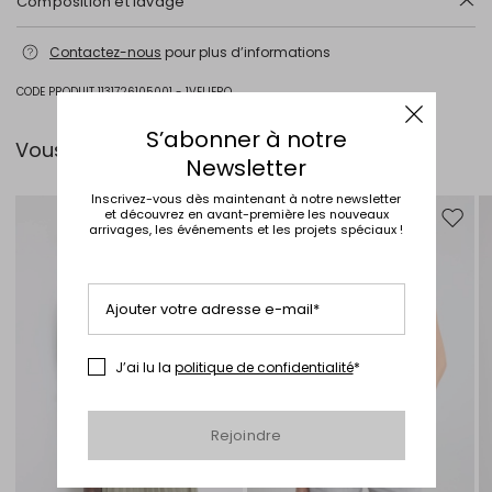
Composition et lavage
Lavage max 30 °c - textiles délicats; blanchiment chloré interdit;
Contactez-nous
pour plus d’informations
séchage en tambour interdit; sécher normalement à l'ombre;
repassage max 120 °c; nettoyage à sec doux au perchloréthylène.
CODE PRODUIT 1131726105001 - 1VELIERO
100% lin.
S’abonner à notre
Intrend Cares
: Fiche produit relative aux qualités ou
Vous pouvez l’associer avec…
caractéristiques environnementales
Newsletter
Inscrivez-vous dès maintenant à notre newsletter
et découvrez en avant-première les nouveaux
Ajouter vers la liste de souhaits
Ajouter
arrivages, les événements et les projets spéciaux !
Ajouter votre adresse e-mail*
J’ai lu la
politique de confidentialité
*
Rejoindre