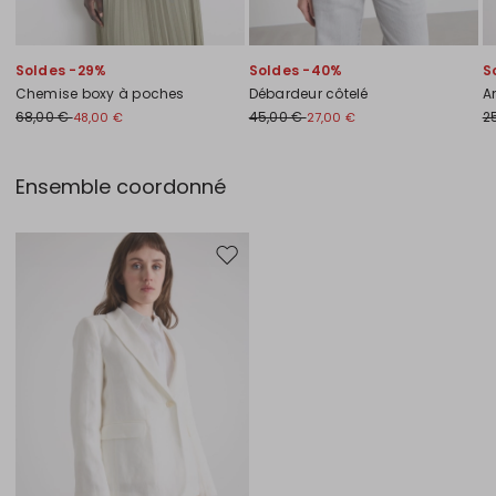
Soldes -29%
Soldes -40%
S
Chemise boxy à poches
Débardeur côtelé
A
68,00 €
45,00 €
2
48,00 €
27,00 €
Ensemble coordonné
Ajouter vers la liste de souhaits