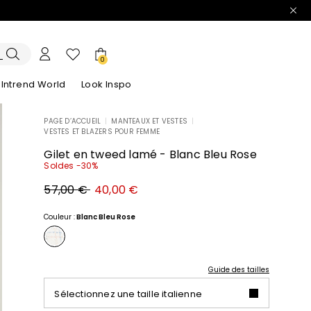
0
Intrend World
Look Inspo
PAGE D’ACCUEIL
|
MANTEAUX ET VESTES
|
VESTES ET BLAZERS POUR FEMME
lazers
Découvrez nos Robes
Découvrez nos Sandales
Gilet en tweed lamé - Blanc Bleu Rose
Soldes -30%
Prix
Nouveau
57,00 €
40,00 €
original
prix
57,00
40,00
€
€
Couleur :
Blanc Bleu Rose
Guide des tailles
Sélectionnez une taille italienne