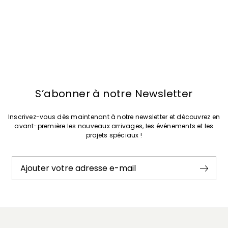
avant-première les nouveaux arrivages, les événements et les projets
spéciaux !
Ajouter votre adresse e-mail*
J’ai lu la
politique de confidentialité
*
S’abonner à notre Newsletter
Rejoindre
Inscrivez-vous dès maintenant à notre newsletter et découvrez en
avant-première les nouveaux arrivages, les événements et les
projets spéciaux !
Ajouter votre adresse e-mail