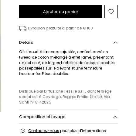
Ajouter au panier
Ajouter
vers
la
Livraison gratuite à partir de € 100
liste
de
souhait
Détails
Gilet court à la coupe ajustée, confectionné en
tweed de coton mélangé à effet lamé, présentant
un col en V, de larges bretelles, de fausses poches
passepoilées sur le devant et une fermeture
boutonnée. Pièce doublée.
Distribué par Diffusione Tessile S.r.l., dont le siège
social est à Cavriago, Reggio Emilia (Italie), Via
Santi n° 8, 42025
Composition et lavage
Lavage à la main, température de lavage
Contactez-nous
pour plus d’informations
maximale 40°c; blanchiment chloré interdit;