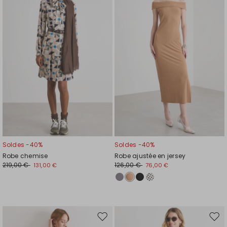
la
la
liste
liste
de
de
souhaits
souh
Soldes -40%
Soldes -40%
Robe chemise
Robe ajustée en jersey
219,00 €
126,00 €
131,00 €
76,00 €
Ajouter
Ajou