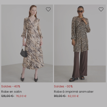
Ajouter
Ajou
vers
vers
la
la
liste
liste
de
de
souhaits
souh
Soldes -40%
Soldes -30%
Robe en satin
Robe à imprimé animalier
126,00 €
89,00 €
76,00 €
62,00 €