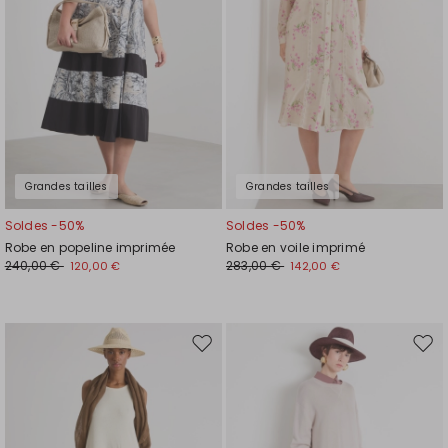
souhaits
souh
Grandes tailles
Grandes tailles
Soldes -50%
Soldes -50%
Robe en popeline imprimée
Robe en voile imprimé
240,00 €
283,00 €
120,00 €
142,00 €
Ajouter
Ajou
vers
vers
la
la
liste
liste
de
de
souhaits
souh