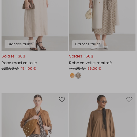
Grandes tailles
Grandes tailles
Soldes -30%
Soldes -50%
Robe maxi en toile
Robe en voile imprimé
220,00 €
177,00 €
154,00 €
89,00 €
Ajouter
Ajou
vers
vers
la
la
liste
liste
de
de
souhaits
souh