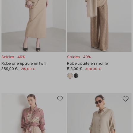
Soldes -40%
Soldes -40%
Robe une épaule en twill
Robe courte en maille
359,00 €
513,00 €
215,00 €
308,00 €
Ajouter
Ajou
vers
vers
la
la
liste
liste
de
de
souhaits
souh