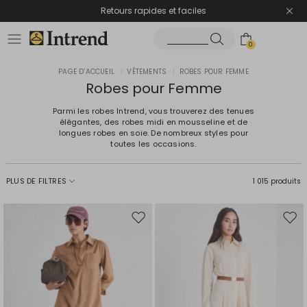
Retours rapides et faciles
0
PAGE D’ACCUEIL
|
VÊTEMENTS
|
ROBES POUR FEMME
Robes pour Femme
Parmi les robes Intrend, vous trouverez des tenues
élégantes, des robes midi en mousseline et de
longues robes en soie. De nombreux styles pour
toutes les occasions.
PLUS DE FILTRES
1 015 produits
Ajouter
Ajou
vers
vers
la
la
liste
liste
de
de
souhaits
souh