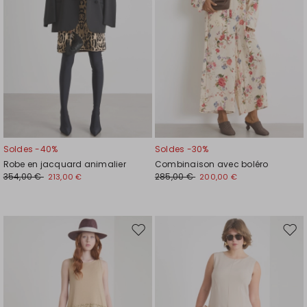
Soldes -40%
Soldes -30%
Robe en jacquard animalier
Combinaison avec boléro
354,00 €
285,00 €
213,00 €
200,00 €
Ajouter
Ajou
vers
vers
la
la
liste
liste
de
de
souhaits
souh