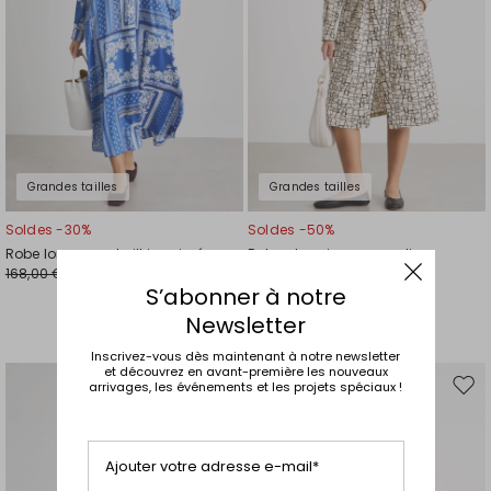
Grandes tailles
Grandes tailles
Soldes -30%
Soldes -50%
Robe longue en twill imprimé
Robe chemise en popeline
168,00 €
190,00 €
118,00 €
95,00 €
S’abonner à notre
Newsletter
Inscrivez-vous dès maintenant à notre newsletter
et découvrez en avant-première les nouveaux
arrivages, les événements et les projets spéciaux !
Ajouter
Ajou
vers
vers
la
la
liste
liste
Ajouter votre adresse e-mail*
de
de