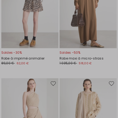
Soldes -30%
Soldes -50%
Robe à imprimé animalier
Robe maxi à micro-strass
89,00 €
1 035,00 €
62,00 €
518,00 €
Ajouter
Ajou
vers
vers
la
la
liste
liste
de
de
souhaits
souh