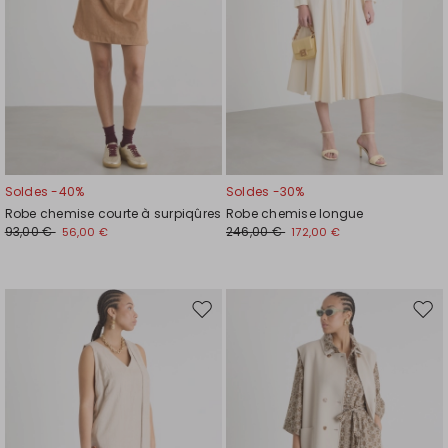
Soldes -40%
Soldes -30%
Robe chemise courte à surpiqûres
Robe chemise longue
93,00 €
246,00 €
56,00 €
172,00 €
Ajouter
Ajou
vers
vers
la
la
liste
liste
de
de
souhaits
souh