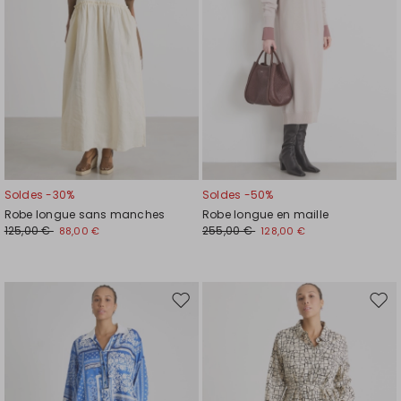
Soldes -30%
Soldes -50%
Robe longue sans manches
Robe longue en maille
125,00 €
255,00 €
88,00 €
128,00 €
Ajouter
Ajou
vers
vers
la
la
liste
liste
de
de
souhaits
souh