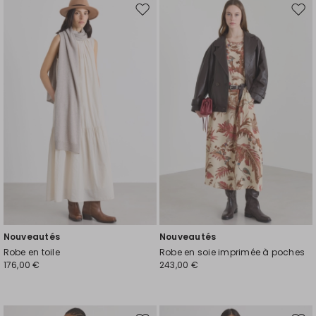
Ajouter
Ajou
vers
vers
la
la
liste
liste
de
de
souhaits
souh
Nouveautés
Nouveautés
Robe en toile
Robe en soie imprimée à poches
176,00 €
243,00 €