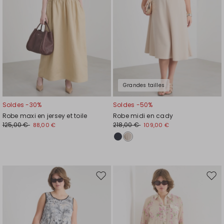
Grandes tailles
Soldes -30%
Soldes -50%
Robe maxi en jersey et toile
Robe midi en cady
125,00 €
218,00 €
88,00 €
109,00 €
Ajouter
Ajou
vers
vers
la
la
liste
liste
de
de