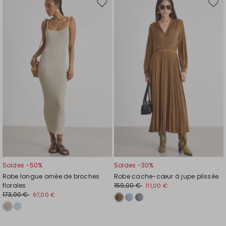
Ajouter
Ajou
vers
vers
la
la
liste
liste
de
de
souhaits
souh
Soldes -50%
Soldes -30%
Robe longue ornée de broches
Robe cache-cœur à jupe plissée
florales
159,00 €
111,00 €
173,00 €
87,00 €