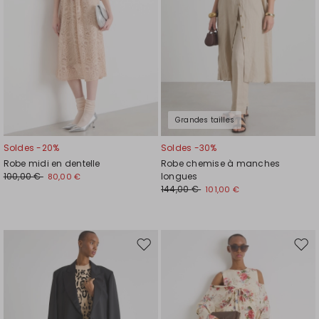
Grandes tailles
Soldes -20%
Soldes -30%
Robe midi en dentelle
Robe chemise à manches
100,00 €
longues
80,00 €
144,00 €
101,00 €
Ajouter
Ajou
vers
vers
la
la
liste
liste
de
de
souhaits
souh