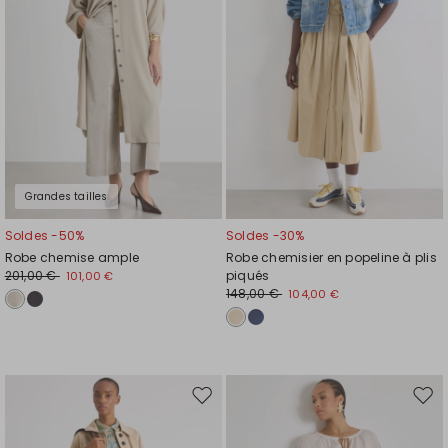
souhaits
souh
Grandes tailles
Soldes -50%
Soldes -30%
Robe chemise ample
Robe chemisier en popeline à plis
201,00 €
piqués
101,00 €
148,00 €
104,00 €
Ajouter
Ajou
vers
vers
la
la