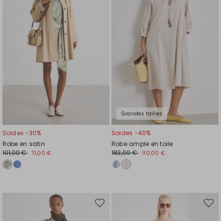
liste
liste
de
de
souhaits
souh
Grandes tailles
Soldes -30%
Soldes -40%
Robe en satin
Robe ample en toile
101,00 €
183,00 €
71,00 €
110,00 €
Ajouter
Ajou
vers
vers