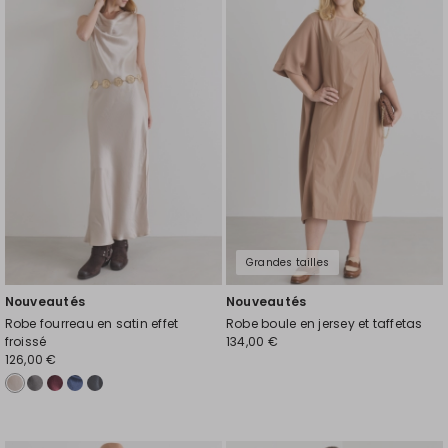
vers
vers
la
la
liste
liste
de
de
souhaits
souh
Grandes tailles
Nouveautés
Nouveautés
Robe fourreau en satin effet
Robe boule en jersey et taffetas
froissé
134,00 €
126,00 €