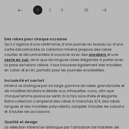
1
2
3
...
29
Des robes pour chaque occasion
Qu’il s’agisse d’une cérémonie, d’une journée au bureau ou d’une
sortie décontractée, la collection Intrend propose des robes
courtes et décontractées à associer avec des
sneakers
et une
veste en cuir
, ainsi que de longues robes élégantes à porter avec
la paire de talons idéale. Vous trouverez également des modèles
en coton et en lin, parfaits pour les journées ensoleillées.
Inclusivité et confort
Intrend se distingue par sa large gamme de robes grande taille et
de modèles tendance dédiés aux silhouettes curvy, afin que
chaque femme puisse se sentir à la fois sûre d’elle et élégante.
Notre collection comprend des robes à manches 3/4, des robes
longues et des modèles polyvalents, adaptés à toutes les saisons
et à toutes les occasions.
Qualité et design
La sélection Intrend se distingue par l’utilisation de matières de