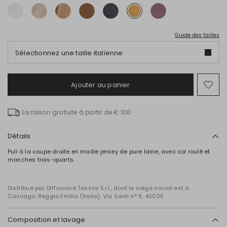
Guide des tailles
Sélectionnez une taille italienne
Ajouter au panier
Ajo
ver
la
Livraison gratuite à partir de € 100
list
de
sou
Détails
Pull à la coupe droite en maille jersey de pure laine, avec col roulé et
manches trois-quarts.
Distribué par Diffusione Tessile S.r.l., dont le siège social est à
Cavriago, Reggio Emilia (Italie), Via Santi n° 8, 42025
Composition et lavage