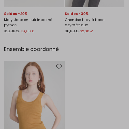
Soldes -20%
Soldes -30%
Mary Jane en cuir imprimé
Chemise boxy à base
python
asymétrique
168,00 €
88,00 €
134,00 €
62,00 €
Ensemble coordonné
Ajouter vers la liste de souhaits