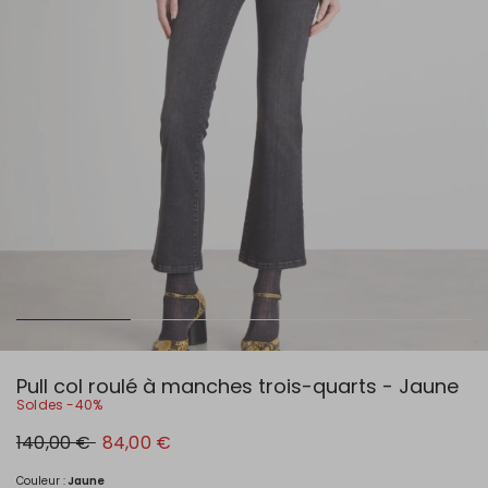
Pull col roulé à manches trois-quarts - Jaune
Soldes -40%
Prix
Nouveau
140,00 €
84,00 €
original
prix
140,00
84,00
€
€
Couleur :
Jaune