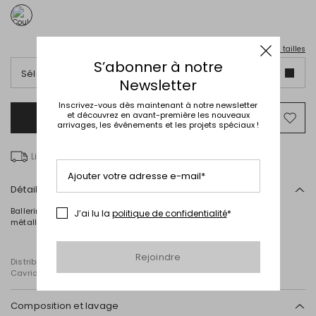
Guide des tailles
S’abonner à notre
Sélectionnez une taille italienne
Newsletter
Inscrivez-vous dès maintenant à notre newsletter
et découvrez en avant-première les nouveaux
Ajouter au panier
Ajo
arrivages, les événements et les projets spéciaux !
ver
la
Livraison gratuite à partir de € 100
list
de
Ajouter votre adresse e-mail*
sou
Détails
Ballerines en cuir verni à bout pointu, munies d'une bride à boucle
J’ai lu la
politique de confidentialité
*
métallique. Semelle en cuir.
Rejoindre
Distribué par Diffusione Tessile S.r.l., dont le siège social est à
Cavriago, Reggio Emilia (Italie), Via Santi n° 8, 42025
Composition et lavage