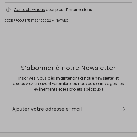
Empeigne en veau; doublure veau; semelle en 100% polyester.
Contactez-nous
pour plus d’informations
Intrend Cares
: Fiche produit relative aux qualités ou
caractéristiques environnementales
CODE PRODUIT 1521156405022 - INATARO
Précédent
Suivant
S’abonner à notre Newsletter
Inscrivez-vous dès maintenant à notre newsletter et
découvrez en avant-première les nouveaux arrivages, les
événements et les projets spéciaux !
Ajouter votre adresse e-mail