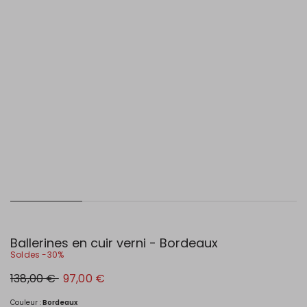
Ballerines en cuir verni - Bordeaux
Soldes -30%
Prix
Nouveau
138,00 €
97,00 €
original
prix
138,00
97,00
€
€
Couleur :
Bordeaux