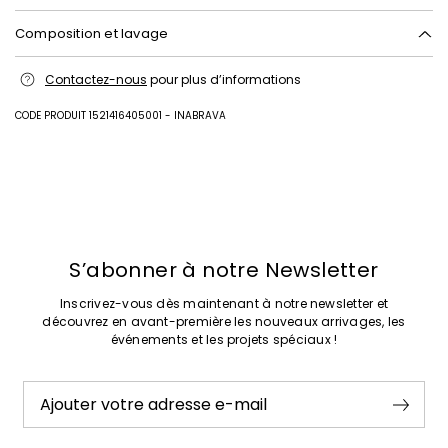
Composition et lavage
Empeigne en 100% coton; doublure et sous-pied 100% coton; autres
Contactez-nous
pour plus d’informations
parties 90% polyester, 10% polyurethane; autres parties veau; semelle
en gomme.
CODE PRODUIT 1521416405001 - INABRAVA
Intrend Cares
: Fiche produit relative aux qualités ou
caractéristiques environnementales
Précédent
Suivant
S’abonner à notre Newsletter
Inscrivez-vous dès maintenant à notre newsletter et
découvrez en avant-première les nouveaux arrivages, les
événements et les projets spéciaux !
Ajouter votre adresse e-mail