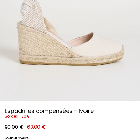
Espadrilles compensées - Ivoire
Soldes -30%
Prix
Nouveau
90,00 €
63,00 €
original
prix
90,00
63,00
€
€
Couleur :
Ivoire