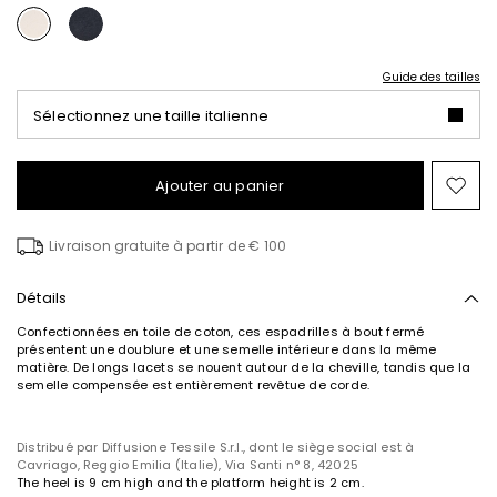
Guide des tailles
Sélectionnez une taille italienne
Ajouter au panier
Ajo
ver
la
Livraison gratuite à partir de € 100
list
de
sou
Détails
Confectionnées en toile de coton, ces espadrilles à bout fermé
présentent une doublure et une semelle intérieure dans la même
matière. De longs lacets se nouent autour de la cheville, tandis que la
semelle compensée est entièrement revêtue de corde.
Distribué par Diffusione Tessile S.r.l., dont le siège social est à
Cavriago, Reggio Emilia (Italie), Via Santi n° 8, 42025
The heel is 9 cm high and the platform height is 2 cm.