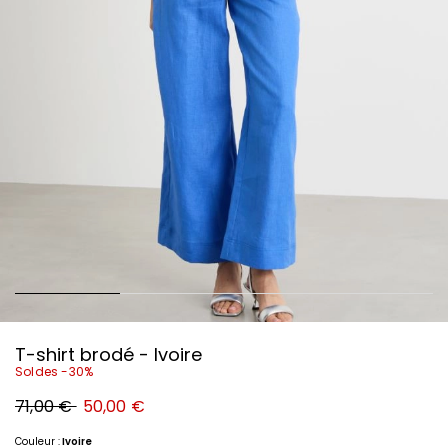
T-shirt brodé - Ivoire
Soldes -30%
Prix
Nouveau
71,00 €
50,00 €
original
prix
71,00
50,00
€
€
Couleur :
Ivoire