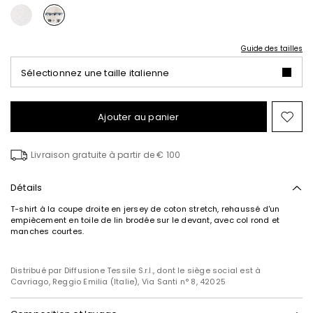
Guide des tailles
Sélectionnez une taille italienne
Ajouter au panier
Ajo
ver
la
Livraison gratuite à partir de € 100
list
de
sou
Détails
T-shirt à la coupe droite en jersey de coton stretch, rehaussé d'un
empiècement en toile de lin brodée sur le devant, avec col rond et
manches courtes.
Distribué par Diffusione Tessile S.r.l., dont le siège social est à
Cavriago, Reggio Emilia (Italie), Via Santi n° 8, 42025