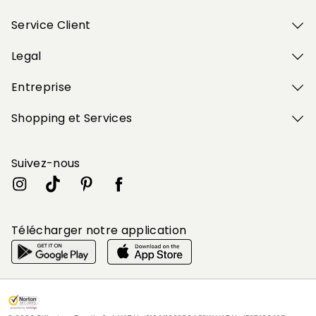
Service Client
Legal
Entreprise
Shopping et Services
Suivez-nous
Télécharger notre application
Mon profil
Mon profil
Mon profil
Mon profil
Mon profil