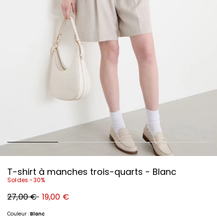
T-shirt à manches trois-quarts - Blanc
Soldes -30%
Prix
Nouveau
27,00 €
19,00 €
original
prix
27,00
19,00
€
€
Couleur :
Blanc