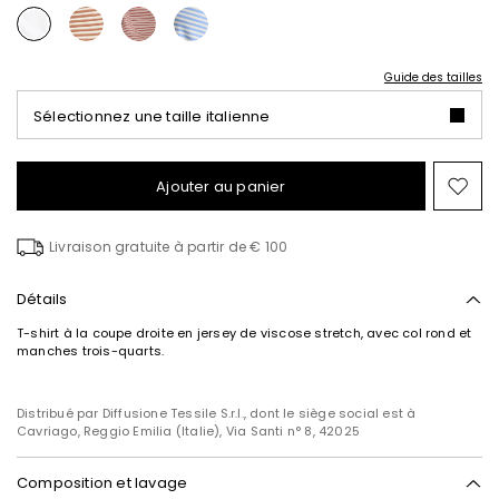
Guide des tailles
Sélectionnez une taille italienne
Ajouter au panier
Ajo
ver
la
Livraison gratuite à partir de € 100
list
de
sou
Détails
T-shirt à la coupe droite en jersey de viscose stretch, avec col rond et
manches trois-quarts.
Distribué par Diffusione Tessile S.r.l., dont le siège social est à
Cavriago, Reggio Emilia (Italie), Via Santi n° 8, 42025
Composition et lavage