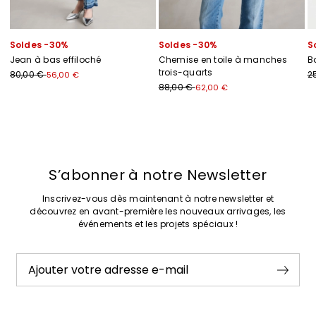
Soldes -30%
Soldes -30%
S
Jean à bas effiloché
Chemise en toile à manches
Bo
trois-quarts
80,00 €
2
56,00 €
88,00 €
62,00 €
Précédent
Suivant
S’abonner à notre Newsletter
Inscrivez-vous dès maintenant à notre newsletter et
découvrez en avant-première les nouveaux arrivages, les
événements et les projets spéciaux !
Ajouter votre adresse e-mail