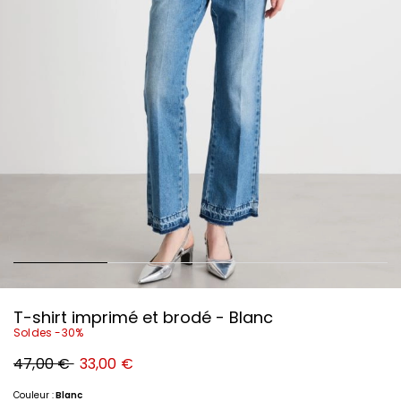
T-shirt imprimé et brodé - Blanc
Soldes -30%
Prix
Nouveau
47,00 €
33,00 €
original
prix
47,00
33,00
€
€
Couleur :
Blanc