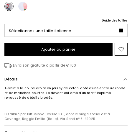
Guide des tailles
Sélectionnez une taille italienne
Ajouter au panier
Ajo
ver
la
Livraison gratuite à partir de € 100
list
de
sou
Détails
T-shirt à la coupe droite en jersey de coton, doté d'une encolure ronde
et de manches courtes. Le devant est orné d'un motif imprimé,
rehaussé de détails brodés.
Distribué par Diffusione Tessile S.r.l., dont le siège social est à
Cavriago, Reggio Emilia (Italie), Via Santi n° 8, 42025