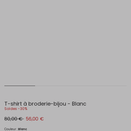
T-shirt à broderie-bijou - Blanc
Soldes -30%
Prix
Nouveau
80,00 €
56,00 €
original
prix
80,00
56,00
€
€
Couleur :
Blanc