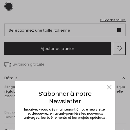
Guide des tailles
Sélectionnez une taille italienne
Ajouter au panier
Ajo
ver
la
Livraison gratuite
list
de
sou
Détails
Slingbacks à bout pointu en cuir vernis, ornées d'une boucle métallique
réglable en forme de S. Talon fin, semelle intérieure en nappa. Semelle
S’abonner à notre
extérieure en cuir dotée d'un patin antidérapant en caoutchouc.
Newsletter
Inscrivez-vous dès maintenant à notre newsletter
Distribué par Diffusione Tessile S.r.l., dont le siège social est à
et découvrez en avant-première les nouveaux
Cavriago, Reggio Emilia (Italie), Via Santi n° 8, 42025
arrivages, les événements et les projets spéciaux !