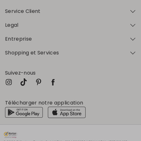
Service Client
Legal
Entreprise
Shopping et Services
Suivez-nous
Télécharger notre application
Mon profil
Mon profil
Mon profil
Mon profil
Mon profil