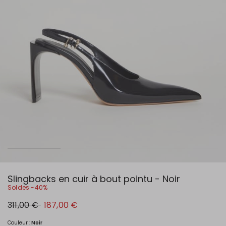
Slingbacks en cuir à bout pointu - Noir
Soldes -40%
Prix
Nouveau
311,00 €
187,00 €
original
prix
311,00
187,00
€
€
Couleur :
Noir