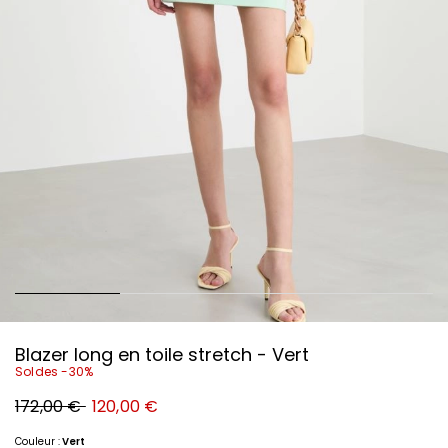
Blazer long en toile stretch - Vert
Soldes -30%
Prix
Nouveau
172,00 €
120,00 €
original
prix
172,00
120,00
€
€
Couleur :
Vert