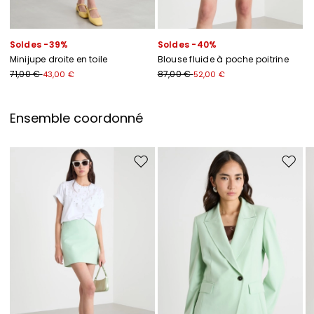
Soldes -39%
Soldes -40%
Minijupe droite en toile
Blouse fluide à poche poitrine
71,00 €
87,00 €
43,00 €
52,00 €
Ensemble coordonné
Ajouter vers la liste de souhaits
Ajouter