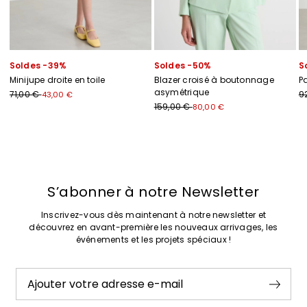
Soldes -39%
Soldes -50%
S
Minijupe droite en toile
Blazer croisé à boutonnage
P
asymétrique
71,00 €
9
43,00 €
159,00 €
80,00 €
Précédent
Suivant
S’abonner à notre Newsletter
Inscrivez-vous dès maintenant à notre newsletter et
découvrez en avant-première les nouveaux arrivages, les
événements et les projets spéciaux !
Ajouter votre adresse e-mail