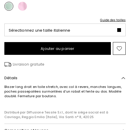
Guide des tailles
Sélectionnez une taille italienne
Ajouter au panier
Ajo
ver
la
Livraison gratuite
list
de
sou
Détails
Blazer long droit en toile stretch, avec col à revers, manches longues,
poches passepoilées surmontées d'un rabat et fente au dos. Modèle
doublé. Fermeture par boutons.
Distribué par Diffusione Tessile S.r.l., dont le siège social est à
Cavriago, Reggio Emilia (Italie), Via Santi n° 8, 42025