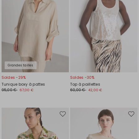
de
de
souhaits
souh
Grandes tailles
Soldes -29%
Soldes -30%
Tunique boxy à pattes
Top à paillettes
95,00 €
60,00 €
67,00 €
42,00 €
Ajouter
Ajou
vers
vers
la
la
liste
liste