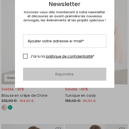
Newsletter
vers
vers
la
la
Inscrivez-vous dès maintenant à notre newsletter
liste
liste
et découvrez en avant-première les nouveaux
arrivages, les événements et les projets spéciaux !
de
de
souhaits
souh
Ajouter votre adresse e-mail*
J’ai lu la
politique de confidentialité
*
Rejoindre
Grandes tailles
Grandes tailles
Soldes -30%
Soldes -40%
Blouse en crêpe de Chine
Tunique en cady
233,00 €
165,00 €
164,00 €
99,00 €