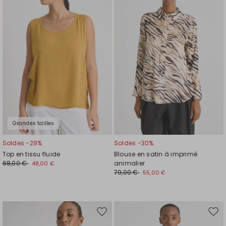
la
la
liste
liste
de
de
souhaits
souh
Grandes tailles
Soldes -29%
Soldes -30%
Top en tissu fluide
Blouse en satin à imprimé
68,00 €
animalier
48,00 €
79,00 €
55,00 €
Ajouter
Ajou
vers
vers