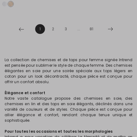
1
2
3
...
81
La collection de chemises et de tops pour femme signée Intrend
est pensée pour sublimer le style de chaque femme. Des chemises
élégantes en soie pour une soirée spéciale aux tops légers en
coton pour un look décontracté, chaque pièce est conçue pour
offrir un confort absolu.
Élégance et confort
Notre vaste catalogue propose des chemises en soie, des
chemises en lin et des tops en soie élégants, déclinés dans une
variété de couleurs et de styles. Chaque pièce est conçue pour
allier élégance et confort, rendant chaque tenue unique et
sophistiquée.
Pour toutes les occasions et toutes les morphologies
Intrend a pour vocation de célébrer la féminité et de mettre en