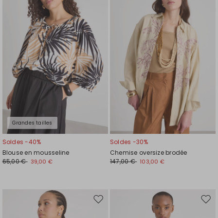
la
la
liste
liste
de
de
souhaits
souh
Grandes tailles
Soldes -40%
Soldes -30%
Blouse en mousseline
Chemise oversize brodée
65,00 €
147,00 €
39,00 €
103,00 €
Ajouter
Ajou
vers
vers