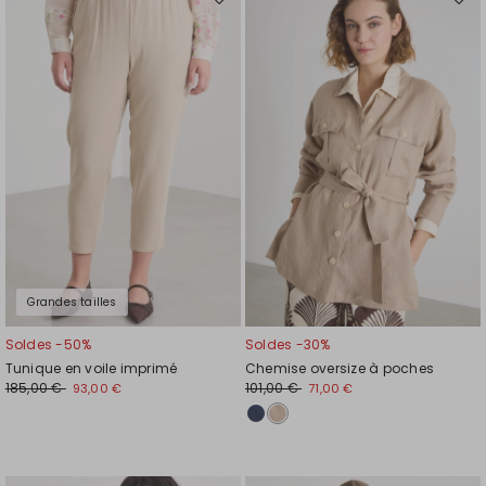
Ajouter
Ajou
vers
vers
la
la
liste
liste
de
de
souhaits
souh
Grandes tailles
Soldes -50%
Soldes -30%
Tunique en voile imprimé
Chemise oversize à poches
185,00 €
101,00 €
93,00 €
71,00 €