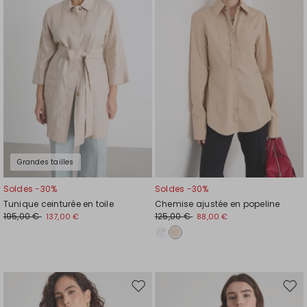
liste
liste
de
de
souhaits
souh
Grandes tailles
Soldes -30%
Soldes -30%
Tunique ceinturée en toile
Chemise ajustée en popeline
195,00 €
125,00 €
137,00 €
88,00 €
Ajouter
Ajou
vers
vers