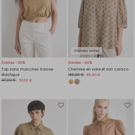
Grandes tailles
Soldes -30%
Soldes -40%
Top sans manches à base
Chemise en voile et son caraco
élastique
143,00 €
86,00 €
47,00 €
33,00 €
Ajouter
Ajou
vers
vers
la
la
liste
liste
de
de