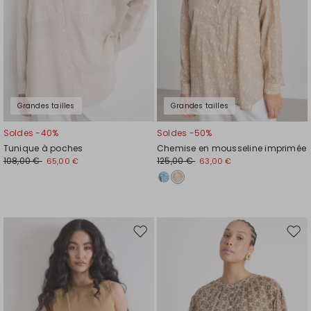
Grandes tailles
Grandes tailles
Soldes -40%
Soldes -50%
Tunique à poches
Chemise en mousseline imprimée
108,00 €
125,00 €
65,00 €
63,00 €
Ajouter
Ajou
vers
vers
la
la
liste
liste
de
de
souhaits
souh