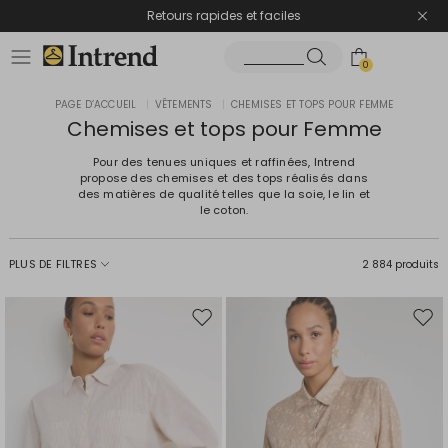
Retours rapides et faciles
0
PAGE D’ACCUEIL
|
VÊTEMENTS
|
CHEMISES ET TOPS POUR FEMME
Chemises et tops pour Femme
Pour des tenues uniques et raffinées, Intrend
propose des chemises et des tops réalisés dans
des matières de qualité telles que la soie, le lin et
le coton.
PLUS DE FILTRES
2 884 produits
Ajouter
Ajou
vers
vers
la
la
liste
liste
de
de
souhaits
souh