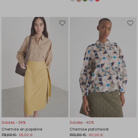
Ajouter
Ajou
vers
vers
la
la
liste
liste
de
de
souhaits
souh
Soldes -29%
Soldes -40%
Chemise en popeline
Chemise patchwork
78,00 €
100,00 €
55,00 €
60,00 €