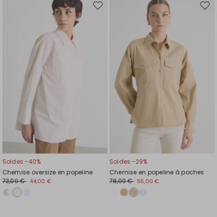
Ajouter
Ajou
vers
vers
la
la
liste
liste
de
de
souhaits
souh
Soldes -40%
Soldes -29%
Chemise oversize en popeline
Chemise en popeline à poches
73,00 €
78,00 €
44,00 €
55,00 €