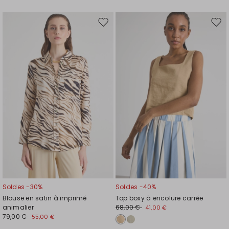
Ajouter
Ajou
vers
vers
la
la
liste
liste
de
de
souhaits
souh
Soldes -30%
Soldes -40%
Blouse en satin à imprimé
Top boxy à encolure carrée
animalier
68,00 €
41,00 €
79,00 €
55,00 €