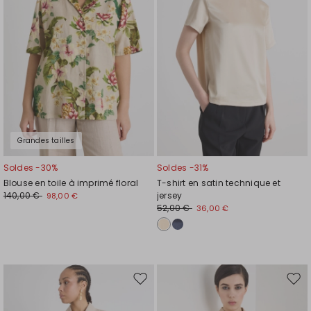
de
de
souhaits
souh
Grandes tailles
Soldes -30%
Soldes -31%
Blouse en toile à imprimé floral
T-shirt en satin technique et
140,00 €
jersey
98,00 €
52,00 €
36,00 €
Ajouter
Ajou
vers
vers
la
la