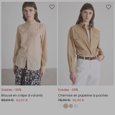
Ajouter
Ajou
vers
vers
la
la
liste
liste
de
de
souhaits
souh
Soldes -30%
Soldes -29%
Blouse en crêpe à volants
Chemise en popeline à poches
89,00 €
78,00 €
62,00 €
55,00 €