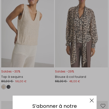
la
la
liste
liste
de
de
souhaits
souh
Soldes -30%
Soldes -29%
Top à sequins
Blouse à col foulard
80,00 €
68,00 €
56,00 €
48,00 €
S’abonner à notre
Ajouter
Ajou