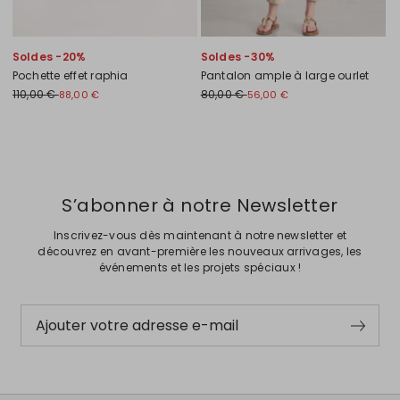
Soldes -20%
Soldes -30%
Pochette effet raphia
Pantalon ample à large ourlet
110,00 €
80,00 €
88,00 €
56,00 €
Précédent
Suivant
S’abonner à notre Newsletter
Inscrivez-vous dès maintenant à notre newsletter et
découvrez en avant-première les nouveaux arrivages, les
événements et les projets spéciaux !
Ajouter votre adresse e-mail