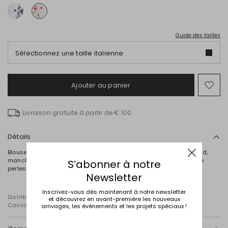
Guide des tailles
Sélectionnez une taille italienne
Ajouter au panier
Ajo
ver
la
Livraison gratuite à partir de € 100
list
de
sou
Détails
Blouse à la coupe droite en mousseline de pur coton, avec col rond,
manches longues et plastron ajouré rehaussé de lacets ornés de
S’abonner à notre
perles et de boutons.
Newsletter
Inscrivez-vous dès maintenant à notre newsletter
Distribué par Diffusione Tessile S.r.l., dont le siège social est à
et découvrez en avant-première les nouveaux
Cavriago, Reggio Emilia (Italie), Via Santi n° 8, 42025
arrivages, les événements et les projets spéciaux !