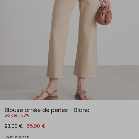
Blouse ornée de perles - Blanc
Soldes -30%
Prix
Nouveau
93,00 €
65,00 €
original
prix
93,00
65,00
€
€
Couleur :
Blanc