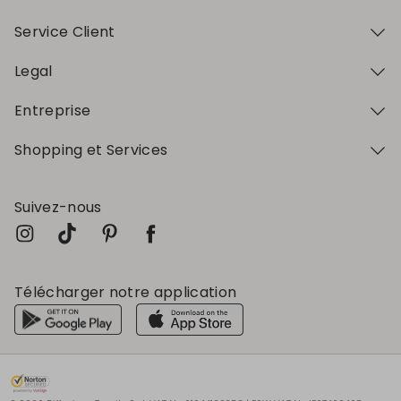
Service Client
Legal
Entreprise
Shopping et Services
Suivez-nous
Télécharger notre application
Mon profil
Mon profil
Mon profil
Mon profil
Mon profil