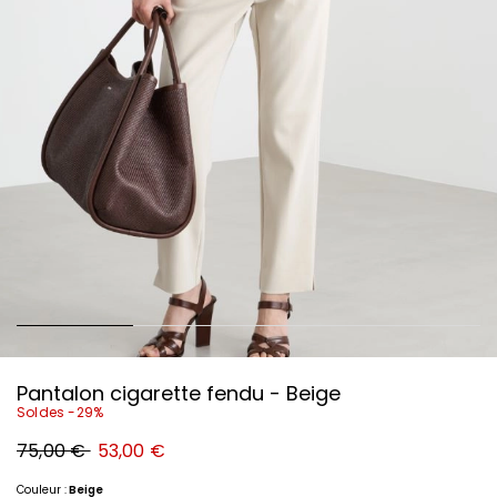
Pantalon cigarette fendu - Beige
Soldes -29%
Prix
Nouveau
75,00 €
53,00 €
original
prix
75,00
53,00
€
€
Couleur :
Beige