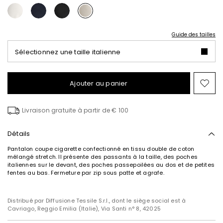
Guide des tailles
Sélectionnez une taille italienne
Ajouter au panier
Ajo
ver
la
Livraison gratuite à partir de € 100
list
de
sou
Détails
Pantalon coupe cigarette confectionné en tissu double de coton
mélangé stretch. Il présente des passants à la taille, des poches
italiennes sur le devant, des poches passepoilées au dos et de petites
fentes au bas. Fermeture par zip sous patte et agrafe.
Distribué par Diffusione Tessile S.r.l., dont le siège social est à
Cavriago, Reggio Emilia (Italie), Via Santi n° 8, 42025