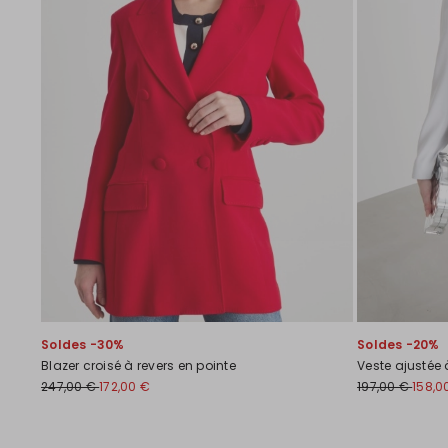
Soldes -30%
Soldes -20%
Blazer croisé à revers en pointe
Veste ajustée
247,00 €
172,00 €
197,00 €
158,0