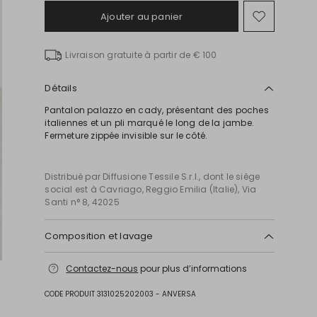
Ajouter au panier
Ajouter
vers
la
Livraison gratuite à partir de € 100
liste
de
souhait
Détails
Pantalon palazzo en cady, présentant des poches
italiennes et un pli marqué le long de la jambe.
Fermeture zippée invisible sur le côté.
Distribué par Diffusione Tessile S.r.l., dont le siège
social est à Cavriago, Reggio Emilia (Italie), Via
Santi n° 8, 42025
Composition et lavage
Lavage max 30 °c - textiles délicats; blanchiment
Contactez-nous
pour plus d’informations
chloré interdit; séchage en tambour interdit; sécher
normalement à l'ombre; repassage max 120 °c;
CODE PRODUIT 3131025202003 - ANVERSA
nettoyage à sec doux au perchloréthylène.