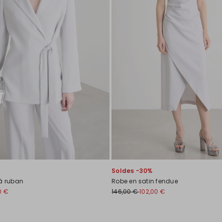
Soldes -30%
 à ruban
Robe en satin fendue
0 €
146,00 €
102,00 €