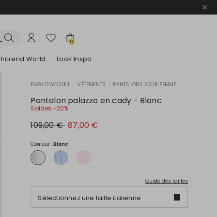
0
Intrend World
Look Inspo
PAGE D’ACCUEIL
|
VÊTEMENTS
|
PANTALONS POUR FEMME
lazers
Découvrez nos Robes
Découvrez nos Sandales
Pantalon palazzo en cady - Blanc
Soldes -20%
Prix
Nouveau
109,00 €
87,00 €
original
prix
109,00
87,00
€
€
Couleur :
Blanc
Guide des tailles
Sélectionnez une taille italienne