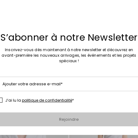
S’abonner à notre Newsletter
Soldes -20%
lles en métal
Veste ajustée à ruban
Inscrivez-vous dès maintenant à notre newsletter et découvrez en
 €
197,00 €
158,00 €
avant-première les nouveaux arrivages, les événements et les projets
spéciaux !
Ajouter votre adresse e-mail*
J’ai lu la
politique de confidentialité
*
de souhaits
Ajouter vers la liste de souhaits
Rejoindre