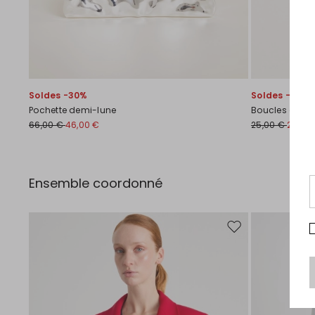
Soldes -30%
Soldes -20%
Pochette demi-lune
Boucles d'orei
66,00 €
46,00 €
25,00 €
20,00
Ensemble coordonné
Ajouter vers la liste 